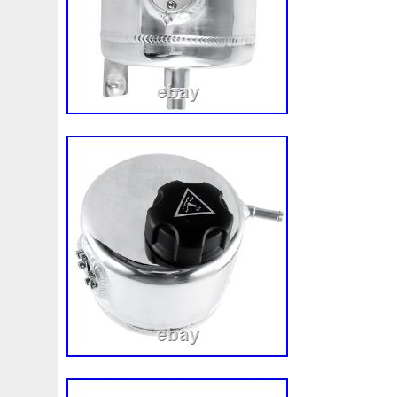
l’article et pourra refuser le retour ou ap
proportionnelle sur le montant à rembour
seront pas acceptés pour les pièces exp
protection adéquate ou ayant subi des 
d’un mauvais emballage lors du transport
produit ne doit pas avoir été monté sur le
manipulé. Dans le cas où notre service a
des anomalies, des dommages, des tenta
ou des altérations, son retour ne sera pa
INFORMATIONS IMPORTANTES SUR L’ÉTA
100 % fonctionnel – Prêt à installer. OE
en parfait état. Non manipulé et non conc
campagnes de rappel du fabricant. Comp
connecteurs, le boîtier et les fixations en 
Certifié : jamais déployé auparavant, con
réglementation sur le transport de march
dangereuses. Expédition sécurisée, rapide
necesitas saber si esta pieza es válida pa