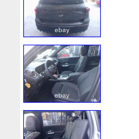
976063k780
97641h1601
98-05
98-07
98610
A0995001803
A1035000155
A1155010401
A160
A1685000193
A1695001803
A1695001893
A169
A2025000093
A2033504008
A2035000054
A203
A2049060212
A2115000593
A2115000693
A211
A2205050388
A2465000049
A2465001303
A247
A6281800310
A9015003600
A9400004
Accesoir
Accouplement
Achet
Achetez
Ackoja
Acrobate
Ae1680008671
Aeroline
Afficheur
Africa
Ah22
Aliments
Alliage
Allofiestaloc
Alloy
Alluminio
Alumunum
Amazing
Ameliorations
Amélioré
A
An10
Animation
Anti
Antifreeze
Antigel
Apa
Argent
Arriere
Arrivages
Aspirateur
Assy
As