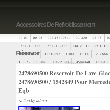
Accessoires De Refroidissement
00-01
00-05
008t168005ba
01-320
03-06
0
06h121026cp
06h121026dd
06l121111
06l12111
Réservoir
110607087r
1115108ve
118ia
12-14
121255a
1330e2
1330v3
1350a073
1350a348
1350a60
1355d300195
1355d300199
1355d301602
1481
2478690500 Reservoir De Lave-Glac
163369-38070
16360yv030
163630g060
163630
2478690500 / 1542849 Pour Merced
167110r100
1712067j10000
17425a3f109
17700
Eqb
1985-1987
1990-1997
1992-2000
1j0121205b
written by admin
1k0121205
1k0121205ab
1k0121205af
1k01212