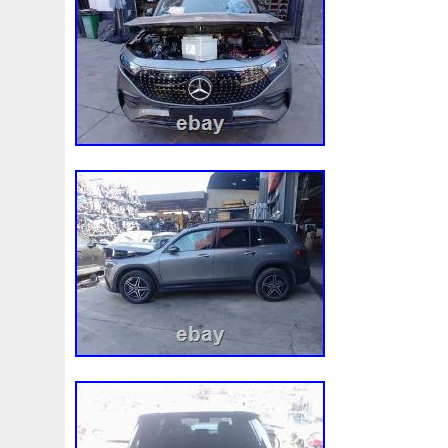
3rangée
3rangées
3row
4-Rangée
40mm
4
47mm
4b0121251k
4c0121251aa
4h0121003f
52079555ab
520d
520i
52mm
530d
530i
5q0121203g
5q0121205
5q0121205s
5q012125
5q0121251hs
5row
5wa121203g
5wa121205b
64mm
6527701e
68087367ab
68139779ac
68
6g918c607pe
6k0121207
6pcs
6q012q253r
6r
6r0965561a
70mm
73310fj003
745i
76mm
7l0121203h
7l0121203k
7l0121207d
7l0121207
7m3121203
7m3121253a
8-Radiateur
82000372
88460f4040
8c118c607bb
8d0121251at
8d01212
8e0959455g
8ew351040401
8k0121003m
8k012
8mk376753661
8n0422885a
8t1820951e
8v480
9017982a
92-98
921005115r
921005824r
921