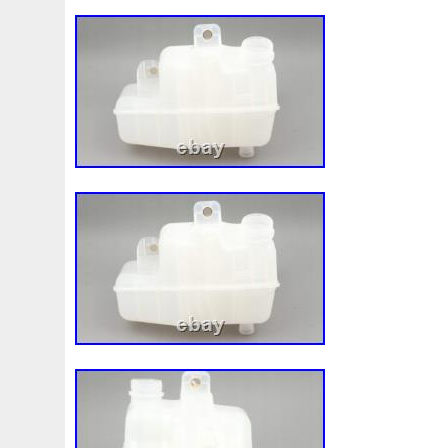
bulk order, wholesale is welcome. Please 
2026 à 11:03:18 CET, le vendeur a ajouté
suivantes.