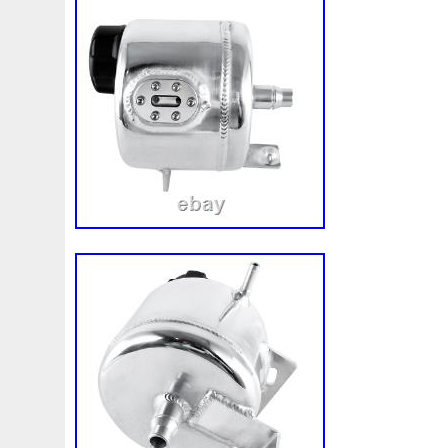
puedes enviarnos el número VIN de tu ve
to know whether this part is compatible w
can send us your vehicle’s VIN number. We
vous avez besoin de savoir si cette pièc
votre véhicule, vous pouvez nous envoye
votre véhicule. Nous pouvons le vérifier
müssen, ob dieses Teil für Ihr Fahrzeug g
Sie uns die VIN-Nummer Ihres Fahrzeug
können dies überprüfen. Se hai bisogno 
pezzo è compatibile con il tuo veicolo, puo
VIN del tuo veicolo. Als je wilt weten of d
is voor jouw voertuig, kun je ons het VI
voertuig sturen. Wij kunnen het verifiëren