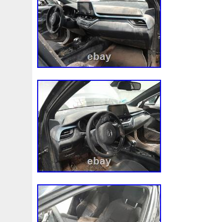
compatible with your vehicle, you can sen
VIN number. We can verify it. Si vous av
si cette pièce est compatible avec votre 
pouvez nous envoyer le numéro VIN de v
pouvons le vérifier. Wenn Sie wissen müs
für Ihr Fahrzeug geeignet ist, können Sie
Nummer Ihres Fahrzeugs zusenden. Wir 
überprüfen. Se hai bisogno di sapere se
compatibile con il tuo veicolo, puoi inviar
tuo veicolo. Als je wilt weten of dit onder
jouw voertuig, kun je ons het VIN-nummer
sturen. Wij kunnen het verifiëren.