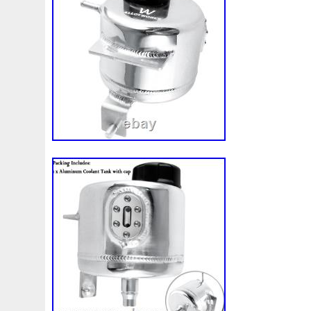
tous les détails avant d’acheter. Toutes 
¿Quieres que te aseguremos que esta pi
proviennent de véhicules avec volant à g
tu vehículo? Solo tienes que enviarnos un
véhicule est avec volant à droite RHD, ce
ficha técnica y/o la referencia de tu piez
peuvent ne pas être compatibles. Nous n
nous nous assurions que cette pièce con
faire en sorte que tout le processus de v
véhicule? Nous pouvons le vérifier! Il vou
les meilleures conditions afin d’assurer u
envoyer une photo de la fiche technique e
et satisfaisante pour le client, bien que 
votre pièce. Do you want us to make sure t
parfois survenir. Nous vous remercions d
your vehicle? We can check it! Just send 
lors de votre évaluation. Nous nous assu
technical data sheet and/or the reference
pièces sont vérifiées et contrôlées avant 
Möchten Sie, dass wir sicherstellen, dass
garantir leur bon fonctionnement. Si, lor
Fahrzeug entspricht? Wir können es übe
une variation significative affectant son 
uns lediglich ein Foto des technischen Da
détectée, nous vous contacterons avant l’
der Referenz Ihres Stücks zusenden. Vuo
avez des doutes sur l’état d’une pièce, 
che questa parte sia adatta al tuo veicolo
d’effectuer votre achat. Nous sommes là 
devi fare è inviarci una foto della scheda t
Toute marchandise doit être retournée d
riferimento del tuo pezzo. Chcesz, zebys
d’origine ou, à défaut, dans un emballage 
ta czesc bedzie pasowac do Twojego poj
fourni par notre expédition. Nous n’assu
musisz zrobic, to przeslac nam zdjecie kar
dommages que la pièce pourrait subir pen
numer referencyjny swojego produktu. 