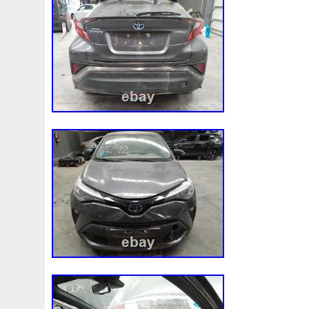
du produit. Pour effectuer un retour, vou
conditions suivantes : Le produit doit être
dans son emballage d’origine. Il ne doit p
manipulé et doit conserver ses scellés de 
pas avoir été installé sur un véhicule. V
utiliser l’emballage du produit comme coli
pas directement l’étiquette d’expédition s
peine de refus du retour par notre entrepr
produit retourné incomplet, endommagé, 
le remboursement pourrait être refusé. Bi
produit reçu ne correspond pas à celui
présente un défaut, la garantie s’applique
marchandise reçue dans nos entrepôts et 
du respect des conditions mentionnées
acceptera le retour et procédera soit a
selon le mode de paiement utilisé, soit, 
l’expédition d’un nouveau produit. Si nece
pieza es válida para tu vehículo, puedes
VIN de tu vehículo. If you need to know w