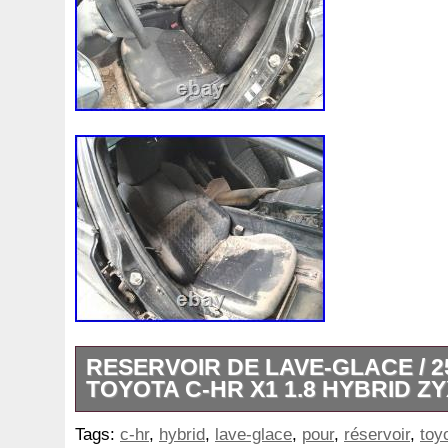
RESERVOIR DE LAVE-GLACE / 2
TOYOTA C-HR X1 1.8 HYBRID ZY
RESERVOIR DE LAVE-GLACE / 25872
Tags:
c-hr
,
hybrid
,
lave-glace
,
pour
,
réservoir
,
toy