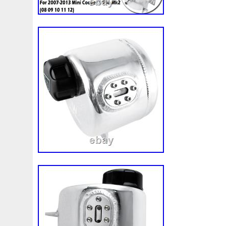
Le produit ne doit pas avoir été monté sur
certeza de que esta pièce corresponde a
manipulé. Si notre service après-vente d
Basta enviar-nos uma fotografía da ficha
le retour ne sera pas accepté. IMPOR
référence da sua peça.
RETOURS. Il est essentiel que la pièce 
immobilisée et protégée pour éviter tou
transport. Beaucoup de nos pièces sont f
sensibles aux chocs, un emballage inadé
provoquer des dommages invalidant le 
client devra utiliser l’emballage d’origine 
qualité équivalente, garantissant la bonne
intérieure et extérieure de la pièce pendan
de retour. Toute marchandise doit être r
correctement emballée, protégée et immo
dommages causés par un emballage insuf
mauvaise manipulation ou un manque de p
transport retour peuvent entraîner la perte
du droit au remboursement. Dans le cas o
endommagée, heurtée, mal manipulée ou
adéquates, notre service après-vente éval