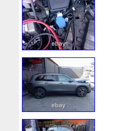
1k0121207j
1k0121207t
1k0121251cm
1k01212
1k0298403a
1k0955453s
1k0959455ap
1k09594
1s1816103
2-Rangée
2-Rangées
2-Row
2003
210103417r
21060g2401
21060t5670
21060vc2
214100052r
214104822r
214104eb0b
214104ed
214108535r
214108706r
214109798r
21410eb3
214812415r
214814342r
214814ea0a
21481546
214818h83a
214819674r
21481bm410
21481jd0
215592894r
220928kh13a0000038
220v
252kw
253102y001
253103e710
253103k750
25310a4
253802h600
253802y000
253803z
25380a4500
253862c000
256902u000
272105fw0a
28910310
2m413m4y07
2q0121203k
2q0121203m
2q0959
318i
320i
325i
357820795j
35mm
36mm