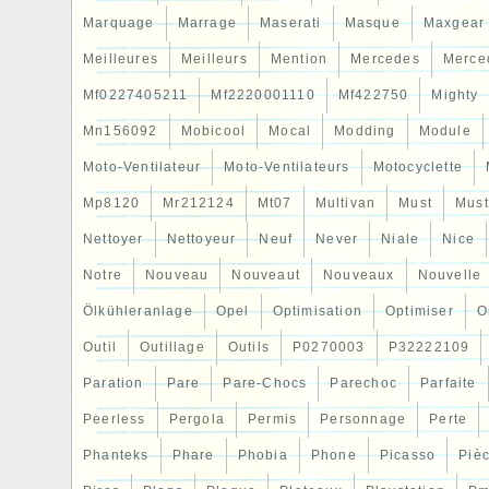
Marquage
Marrage
Maserati
Masque
Maxgear
Meilleures
Meilleurs
Mention
Mercedes
Merce
Mf0227405211
Mf2220001110
Mf422750
Mighty
Mn156092
Mobicool
Mocal
Modding
Module
Moto-Ventilateur
Moto-Ventilateurs
Motocyclette
Mp8120
Mr212124
Mt07
Multivan
Must
Mus
Nettoyer
Nettoyeur
Neuf
Never
Niale
Nice
Notre
Nouveau
Nouveaut
Nouveaux
Nouvelle
Ölkühleranlage
Opel
Optimisation
Optimiser
O
Outil
Outillage
Outils
P0270003
P32222109
Paration
Pare
Pare-Chocs
Parechoc
Parfaite
Peerless
Pergola
Permis
Personnage
Perte
Phanteks
Phare
Phobia
Phone
Picasso
Piè