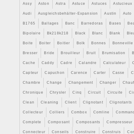
Assy
Aston
Astra
Astuce
Astuces
Astucieux
Audi
Ausgleichsbehälter-Expansion
Austin
Auto
B1765
Ballages
Banc
Barredoras
Bases
Be
Bipolaire
Bk218k218
Black
Blanc
Blank
Ble
Boite
Boiter
Boitier
Bolk
Bonnes
Bonneville
Bresser
Bride
Brouilleur
Bruit
Brumisation
B
Cache
Caddy
Cadre
Calandre
Calculateur
Capteur
Capuchon
Carence
Carter
Casse
C
Chambre
Change
Changement
Changer
Chauf
Chronique
Chrysler
Cinq
Circuit
Circuite
Ci
Clean
Cleaning
Client
Clignotant
Clignotants
Collecteur
Colliers
Combox
Comline
Comman
Complete
Composant
Composants
Compresseur
Connecteur
Conseils
Construire
Construis
Co