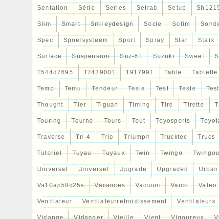
Sentation
Série
Series
Setrab
Setup
Sh121
Slim
Smart
Smileydesign
Socle
Sofim
Sond
Spec
Spoelsysteem
Sport
Spray
Star
Stark
Surface
Suspension
Suz-61
Suzuki
Sweet
S
T544d7695
T7439001
T917991
Table
Tablette
Temp
Temu
Tendeur
Tesla
Test
Teste
Tes
Thought
Tier
Tiguan
Timing
Tire
Tirette
T
Touring
Tourne
Tours
Tout
Toyosports
Toyot
Traverse
Tri-4
Trio
Triumph
Trucktec
Trucs
Tutoriel
Tuyau
Tuyaux
Twin
Twingo
Twingou
Universal
Universel
Upgrade
Upgraded
Urban
Va10ap50c25s
Vacances
Vacuum
Vaico
Valeo
Ventilateur
Ventilateurrefroidissement
Ventilateurs
Vidange
Vidanger
Vieille
Vient
Vigoureux
V