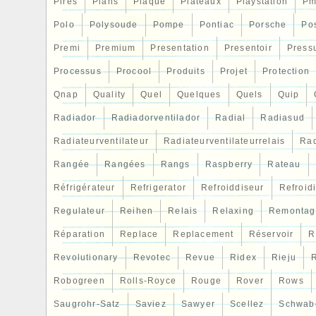
Pires
Plans
Plaque
Plateaux
Playstation
Pm
Polo
Polysoude
Pompe
Pontiac
Porsche
Po
Premi
Premium
Presentation
Presentoir
Press
Processus
Procool
Produits
Projet
Protection
Qnap
Quality
Quel
Quelques
Quels
Quip
Radiador
Radiadorventilador
Radial
Radiasud
Radiateurventilateur
Radiateurventilateurrelais
Rad
Rangée
Rangées
Rangs
Raspberry
Rateau
Réfrigérateur
Refrigerator
Refroiddiseur
Refroid
Regulateur
Reihen
Relais
Relaxing
Remontag
Réparation
Replace
Replacement
Réservoir
R
Revolutionary
Revotec
Revue
Ridex
Rieju
R
Robogreen
Rolls-Royce
Rouge
Rover
Rows
Saugrohr-Satz
Saviez
Sawyer
Scellez
Schwab