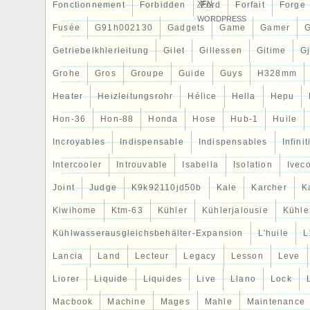
XFN
Fonctionnement
Forbidden
Ford
Forfait
Forge
WORDPRESS
Fusée
G91h002130
Gadgets
Game
Gamer
Getriebelkhlerleitung
Gilet
Gillessen
Gitime
G
Grohe
Gros
Groupe
Guide
Guys
H328mm
Heater
Heizleitungsrohr
Hélice
Hella
Hepu
Hon-36
Hon-88
Honda
Hose
Hub-1
Huile
Incroyables
Indispensable
Indispensables
Infinit
Intercooler
Introuvable
Isabella
Isolation
Ivec
Joint
Judge
K9k92110jd50b
Kale
Karcher
K
Kiwihome
Ktm-63
Kühler
Kühlerjalousie
Kühler
Kühlwasserausgleichsbehälter-Expansion
L'huile
L
Lancia
Land
Lecteur
Legacy
Lesson
Leve
Liorer
Liquide
Liquides
Live
Llano
Lock
Macbook
Machine
Mages
Mahle
Maintenance