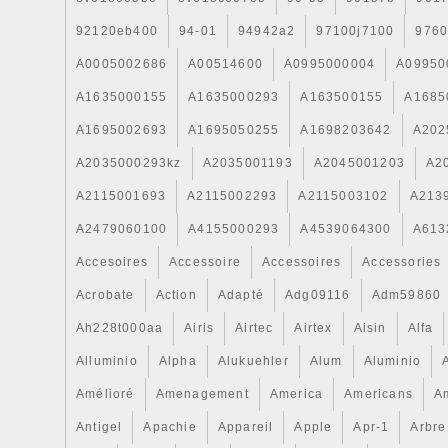
92120eb400
94-01
94942a2
97100j7100
9760
A0005002686
A00514600
A0995000004
A09950
A1635000155
A1635000293
A163500155
A1685
A1695002693
A1695050255
A1698203642
A202
A2035000293kz
A2035001193
A2045001203
A2
A2115001693
A2115002293
A2115003102
A213
A2479060100
A4155000293
A4539064300
A613
Accesoires
Accessoire
Accessoires
Accessories
Acrobate
Action
Adapté
Adg09116
Adm59860
Ah228t000aa
Airis
Airtec
Airtex
Aisin
Alfa
Alluminio
Alpha
Alukuehler
Alum
Aluminio
Amélioré
Amenagement
America
Americans
A
Antigel
Apachie
Appareil
Apple
Apr-1
Arbre