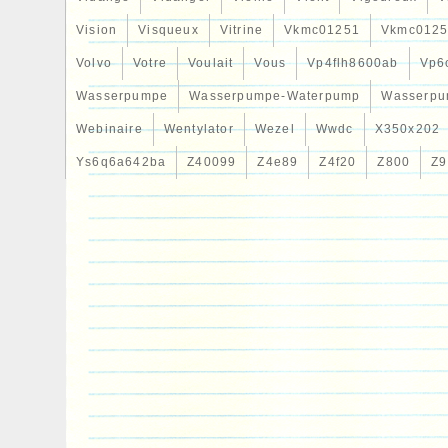
Vision
Visqueux
Vitrine
Vkmc01251
Vkmc0125
Volvo
Votre
Voulait
Vous
Vp4flh8600ab
Vp6
Wasserpumpe
Wasserpumpe-Waterpump
Wasserpu
Webinaire
Wentylator
Wezel
Wwdc
X350x202
Ys6q6a642ba
Z40099
Z4e89
Z4f20
Z800
Z9