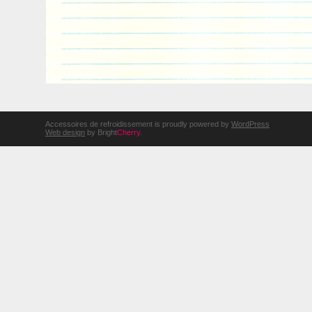
Accessoires de refroidissement is proudly powered by
WordPress
Web design
by Bright
Cherry
.