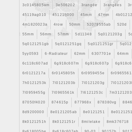
3c0145805am
3e506202
3rangée
3rangées
3
45119ag010
45121fj000
45mm
47mm
4b0121
4m1820023a
4row
50mm
52079555ab
520d
55mm
56mm
57mm
5d11348
5q0121203g
5
5q0121251gb
5q0121251gq
5q0121251gr
5q012
5yy0593
6-Radiateur
62mm
6307701e
64mm
6c118c607ad
6g918c607m
6g918c607p
6g918c6
6r0121217a
6r0145805h
6r0959455e
6r0965561
7h0121253k
7l0121203b
7l0121203g
7l0121203
7l0959455g
7l0965561k
7l6121253c
7m3121203
87050f4020
874615p
877968x
878380vg
8846
8d9200000
8e0121205ab
8e0121251
8e012125
8k0121251h
8k0121251r
8milelake
8mk376718
8v618005be
8v618c607eb
90-03
90157b
901