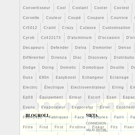
Convertisseur
Cool
Coolant
Cooler
Coolest
Corvette
Couleur
Coupé
Coupure
Courroie
Cr5012
Craint
Crazy
Culasse
Customisation
Cyrob
Cz422173
D'aluminium
D'occasion
D'or
Decapeurs
Defender
Delva
Demonter
Denso
Différentiel
Direnza
Disc
Discovery
Distributi
Dodge
Doing
Dometic
Domotique
Douille
D
Duss
E90n
Easyboost
Echangeur
Eclairage
Electric
Électrique
Electroventilateur
Elring
E
Ep08
Équipement
Erreur
Escort
Esen
Espa
Evans
Evaporateur
Evaporator
Evier
Excellent
BLOGROLL
META
F964142c
Fabriquez
Face
Factures
Failli
Fa
CONNEXION
Filtre
Find
First
Firstline
Fisker
Fits
Fixer
VALID
XHTML