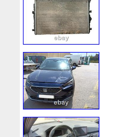
3rangées
3row
4-Rangée
40mm
422134-1041
4b0121251k
4c0121251aa
4h0121003f
4h01216
520d
520i
52mm
530d
530i
545i
550380
5q0121205
5q0121205s
5q0121251
5q0121251
5row
5wa121203g
5wa121205b
5wa121251j
5
68087367ab
68139779ac
68249185ab
68mm
6k0121207
6pcs
6q012q253r
6r0121207a
6r0
73310fj003
745i
76mm
7e0121207b
7h01212
7l0121207d
7l0121207e
7l0121253a
7l0959455
8-Radiateur
820003729b
868718n
87050f4020
8d0121251at
8d0121251bh
8d9200000
8e01212
8ew351040401
8k0121003m
8k0121003p
8k012
8n0422885a
8t1820951e
8v4805588a
8v618005
921005115r
921005824r
92100jx51a
92120eb40