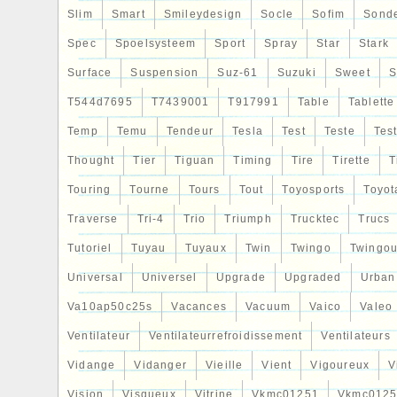
manipulé. En cas de détection d’anomalie
Slim
Smart
Smileydesign
Socle
Sofim
Sond
après-vente, le retour ne sera pas accep
Spec
Spoelsysteem
Sport
Spray
Star
Stark
Surface
Suspension
Suz-61
Suzuki
Sweet
S
T544d7695
T7439001
T917991
Table
Tablette
Temp
Temu
Tendeur
Tesla
Test
Teste
Tes
Thought
Tier
Tiguan
Timing
Tire
Tirette
T
Touring
Tourne
Tours
Tout
Toyosports
Toyot
Traverse
Tri-4
Trio
Triumph
Trucktec
Trucs
Tutoriel
Tuyau
Tuyaux
Twin
Twingo
Twingou
Universal
Universel
Upgrade
Upgraded
Urban
Va10ap50c25s
Vacances
Vacuum
Vaico
Valeo
Ventilateur
Ventilateurrefroidissement
Ventilateurs
Vidange
Vidanger
Vieille
Vient
Vigoureux
V
Vision
Visqueux
Vitrine
Vkmc01251
Vkmc0125