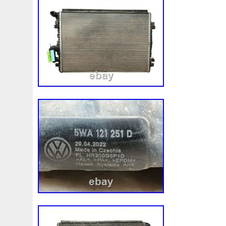
1k0121207j
1k0121207t
1k0121251cm
1k01212
1k0298403a
1k0955453s
1k0959455ap
1k09594
1s1816103
2-Rangée
2-Rangées
2-Row
2003
210103417r
21060g2401
21060t5670
21060vc2
214100052r
214104822r
214104eb0b
214104ed
214108535r
214108706r
214109798r
21410eb3
214812415r
214814342r
214814ea0a
21481546
214818h83a
214819674r
21481bm410
21481jd0
220928kh13a0000038
220v
252kw
25304d7520
253103e710
253103k750
25310a4050
25310n7
253802y000
253803z
25380a4500
25380a4510
256902u000
272105fw0a
289103103r
289106ua
2q0121203k
2q0121203m
2q0959455h
2q18160
325i
357820795j
35mm
36mm
3785l
38131