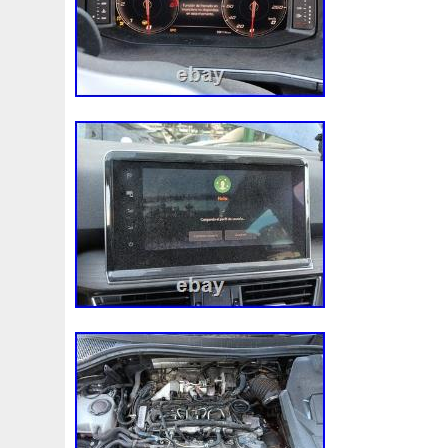
Audi
Ausgleichsbehälter-Expansion
Austin
Auto
B1765
Ballages
Banc
Barredoras
Bases
Be
Bipolaire
Bk218k218
Black
Blanc
Blank
Ble
Boite
Boiter
Boitier
Bolk
Bonnes
Bonneville
Bresser
Bride
Brouilleur
Bruit
Brumisation
B
Cache
Caddy
Cadre
Calandre
Calculateur
Capteur
Capuchon
Carence
Carter
Casse
C
Chambre
Change
Changement
Changer
Chauf
Chronique
Chrysler
Cinq
Circuit
Circuite
Ci
Clean
Cleaning
Client
Clignotant
Clignotants
Collecteur
Colliers
Combox
Comline
Comman
Complete
Composant
Composants
Compresseur
Connecteur
Conseils
Construire
Construis
Co
Convertisseur
Cool
Coolant
Cooler
Coolest