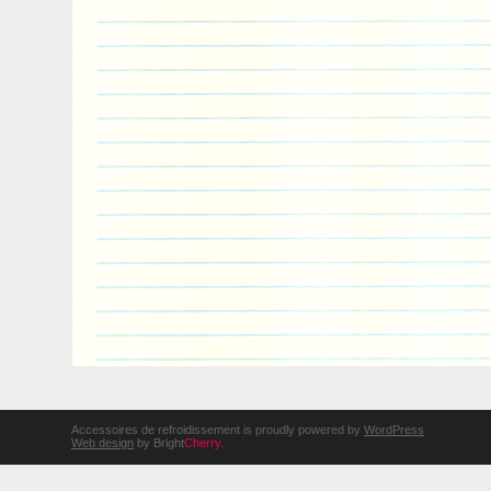
Accessoires de refroidissement is proudly powered by
WordPress
Web design
by Bright
Cherry
.