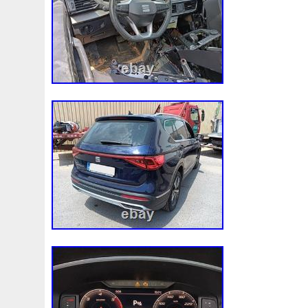
98-05
98-07
98610b9600
99-05
A0005002686
A1155010401
A1605000754
A1635000155
A163
A1695001893
A1695002093
A1695002693
A169
A2035000054
A2035000193kz
A2035000293kz
A2115000693
A2115001693
A2115002293
A211
A2465001303
A2479060100
A4155000293
A453
A9400004
Accesoires
Accessoire
Accessoires
Ackoja
Acrobate
Action
Adapté
Adg09116
A
Africa
Ah228t000aa
Airis
Airtec
Airtex
Aisin
Alluminio
Alpha
Alukuehler
Alum
Aluminio
Amélioré
Amenagement
America
Americans
A
Antigel
Apachie
Appareil
Apple
Apr-1
Arbre
Assy
Aston
Astra
Astuce
Astuces
Astucieux