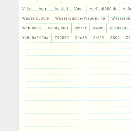
Volvo
Votre
Voulait
Vous
Vp4flh8600ab
Vp6
Wasserpumpe
Wasserpumpe-Waterpump
Wasserpu
Webinaire
Wentylator
Wezel
Wwdc
X350x202
Ys6q6a642ba
Z40099
Z4e89
Z4f20
Z800
Z9