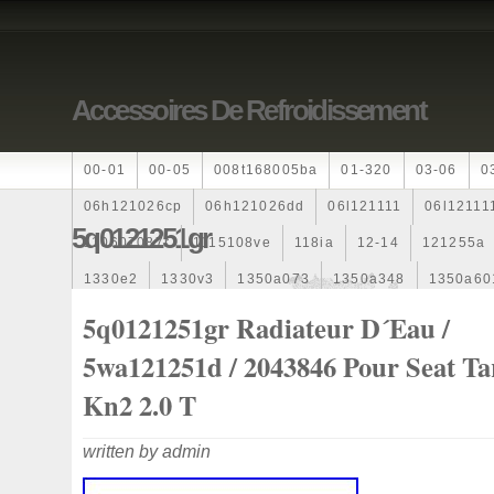
Accessoires De Refroidissement
00-01
00-05
008t168005ba
01-320
03-06
0
06h121026cp
06h121026dd
06l121111
06l12111
5q0121251gr
110607087r
1115108ve
118ia
12-14
121255a
1330e2
1330v3
1350a073
1350a348
1350a60
1355d300195
1355d300199
1355d301602
1481
5q0121251gr Radiateur D´eau /
163369-38070
16360yv030
163630g060
163630
5wa121251d / 2043846 Pour Seat Ta
167110r100
1712067j10000
17425a3f109
17700
Kn2 2.0 T
1985-1987
1990-1997
1992-2000
1j0121205b
written by admin
1k0121205
1k0121205ab
1k0121205af
1k01212