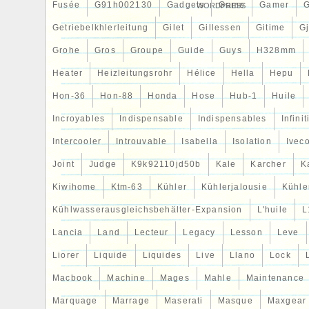
Fusée
G91h002130
Gadgets
Game
Gamer
WORDPRESS
Getriebelkhlerleitung
Gilet
Gillessen
Gitime
G
Grohe
Gros
Groupe
Guide
Guys
H328mm
Heater
Heizleitungsrohr
Hélice
Hella
Hepu
Hon-36
Hon-88
Honda
Hose
Hub-1
Huile
Incroyables
Indispensable
Indispensables
Infinit
Intercooler
Introuvable
Isabella
Isolation
Ivec
Joint
Judge
K9k92110jd50b
Kale
Karcher
K
Kiwihome
Ktm-63
Kühler
Kühlerjalousie
Kühler
Kühlwasserausgleichsbehälter-Expansion
L'huile
L
Lancia
Land
Lecteur
Legacy
Lesson
Leve
Liorer
Liquide
Liquides
Live
Llano
Lock
Macbook
Machine
Mages
Mahle
Maintenance
Marquage
Marrage
Maserati
Masque
Maxgear