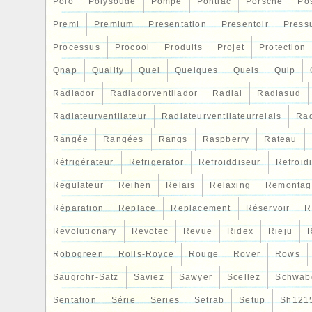
Polo
Polysoude
Pompe
Pontiac
Porsche
Po
Premi
Premium
Presentation
Presentoir
Press
Processus
Procool
Produits
Projet
Protection
Qnap
Quality
Quel
Quelques
Quels
Quip
Radiador
Radiadorventilador
Radial
Radiasud
Radiateurventilateur
Radiateurventilateurrelais
Rad
Rangée
Rangées
Rangs
Raspberry
Rateau
Réfrigérateur
Refrigerator
Refroiddiseur
Refroid
Regulateur
Reihen
Relais
Relaxing
Remontag
Réparation
Replace
Replacement
Réservoir
R
Revolutionary
Revotec
Revue
Ridex
Rieju
R
Robogreen
Rolls-Royce
Rouge
Rover
Rows
Saugrohr-Satz
Saviez
Sawyer
Scellez
Schwab
Sentation
Série
Series
Setrab
Setup
Sh121