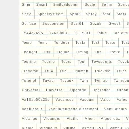
Slim
Smart
Smileydesign
Socle
Sofim
Sond
Spec
Spoelsysteem
Sport
Spray
Star
Stark
Surface
Suspension
Suz-61
Suzuki
Sweet
S
T544d7695
T7439001
T917991
Table
Tablette
Temp
Temu
Tendeur
Tesla
Test
Teste
Tes
Thought
Tier
Tiguan
Timing
Tire
Tirette
T
Touring
Tourne
Tours
Tout
Toyosports
Toyot
Traverse
Tri-4
Trio
Triumph
Trucktec
Trucs
Tutoriel
Tuyau
Tuyaux
Twin
Twingo
Twingou
Universal
Universel
Upgrade
Upgraded
Urban
Va10ap50c25s
Vacances
Vacuum
Vaico
Valeo
Ventilateur
Ventilateurrefroidissement
Ventilateurs
Vidange
Vidanger
Vieille
Vient
Vigoureux
V
Vision
Visqueux
Vitrine
Vkmc01251
Vkmc0125