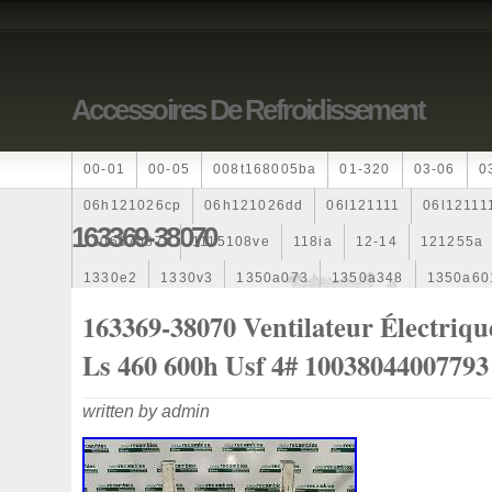
Accessoires De Refroidissement
00-01
00-05
008t168005ba
01-320
03-06
0
06h121026cp
06h121026dd
06l121111
06l12111
163369-38070
110607087r
1115108ve
118ia
12-14
121255a
1330e2
1330v3
1350a073
1350a348
1350a60
1355d300195
1355d300199
1355d301602
1481
163369-38070 Ventilateur Électriq
163369-38070
16360yv030
163630g060
163630
Ls 460 600h Usf 4# 10038044007793
167110r100
1712067j10000
17425a3f109
17700
written by admin
1985-1987
1990-1997
1992-2000
1j0121205b
1k0121205
1k0121205ab
1k0121205af
1k01212