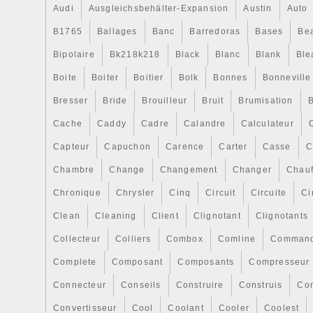
remplacement complet a un délai de ret
Audi
Ausgleichsbehälter-Expansion
Austin
Auto
jours, à condition qu’il ne soit pas falsifié
prouvant qu’il est présenté, après cela, 
B1765
Ballages
Banc
Barredoras
Bases
Be
accepté. Conformément à l’article 18 RD
Bipolaire
Bk218k218
Black
Blanc
Blank
Ble
développement de la loi 11/97 sur les emb
Boite
Boiter
Boitier
Bolk
Bonnes
Bonneville
déchets d’emballages. La personne respo
livraison du ou des conteneurs à déchets 
Bresser
Bride
Brouilleur
Bruit
Brumisation
B
bonne gestion environnementale sera le d
Cache
Caddy
Cadre
Calandre
Calculateur
effectuer un tel retour, vous devez savoir
Capteur
Capuchon
Carence
Carter
Casse
C
être en parfait état et dans son emballage
produit doit avoir été manipulé conserve 
Chambre
Change
Changement
Changer
Chauf
garantie. Le produit ne doit pas avoir été
Chronique
Chrysler
Cinq
Circuit
Circuite
Ci
véhicule. Vous ne pouvez pas utiliser l’e
remplaçant comme un colis postal, ne col
Clean
Cleaning
Client
Clignotant
Clignotants
livraison directement sur le carton du re
Collecteur
Colliers
Combox
Comline
Comman
société peut ne pas accepter le produit. E
Complete
Composant
Composants
Compresseur
de la pièce retournée (incomplète, abîm
mauvais état), le remboursement pourra 
Connecteur
Conseils
Construire
Construis
Co
Logiquement, si le produit n’était pas ce
Convertisseur
Cool
Coolant
Cooler
Coolest