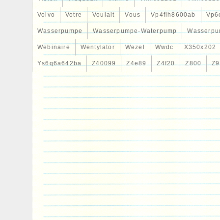
Volvo
Votre
Voulait
Vous
Vp4flh8600ab
Vp6
Wasserpumpe
Wasserpumpe-Waterpump
Wasserpu
Webinaire
Wentylator
Wezel
Wwdc
X350x202
Ys6q6a642ba
Z40099
Z4e89
Z4f20
Z800
Z9