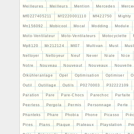
Meilleures
Meilleurs
Mention
Mercedes
Merce
Mf0227405211
Mf2220001110
Mf422750
Mighty
Mn156092
Mobicool
Mocal
Modding
Module
Moto-Ventilateur
Moto-Ventilateurs
Motocyclette
Mp8120
Mr212124
Mt07
Multivan
Must
Mus
Nettoyer
Nettoyeur
Neuf
Never
Niale
Nice
Notre
Nouveau
Nouveaut
Nouveaux
Nouvelle
Ölkühleranlage
Opel
Optimisation
Optimiser
O
Outil
Outillage
Outils
P0270003
P32222109
Paration
Pare
Pare-Chocs
Parechoc
Parfaite
Peerless
Pergola
Permis
Personnage
Perte
Phanteks
Phare
Phobia
Phone
Picasso
Piè
Pires
Plans
Plaque
Plateaux
Playstation
Pm