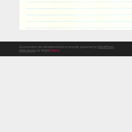
Accessoires de refroidissement is proudly powered by
WordPress
Web design
by Bright
Cherry
.