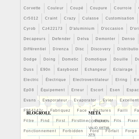
présente un défaut, cette garantie l’inclu
Corvette
Couleur
Coupé
Coupure
Courroie
aurons reçu la marchandise dans nos entr
toutes les conditions précédentes existe
Cr5012
Craint
Crazy
Culasse
Customisation
acceptera le retour du produit et procéde
Cyrob
Cz422173
D'aluminium
D'occasion
D'or
remboursement de son montant selon le
effectué, et le cas échéant, à l’expéditio
Decapeurs
Defender
Delva
Demonter
Denso
produit. Cet item est dans la catégorie «
Différentiel
Direnza
Disc
Discovery
Distributi
accessoires\Automobile : pièces et acc
Dodge
Doing
Dometic
Domotique
Douille
D
pour le refroidissement de moteurs\Ventil
d’air ». Le vendeur est « cesvimap » et e
Duss
E90n
Easyboost
Echangeur
Eclairage
pays: ES. Cet article peut être expédié a
Electric
Électrique
Electroventilateur
Elring
E
Europe.
Ep08
Équipement
Erreur
Escort
Esen
Espa
Marque: LEXUS
Modèle: LS 460/600H USF 4# LS 600
Evans
Evaporateur
Evaporator
Evier
Excellent
Numéro de pièce fabricant: 163369-3
F964142c
Fabriquez
Face
Factures
Failli
Fa
BLOGROLL
META
Filtre
Find
First
Firstline
Fisker
Fits
Fixer
CONNEXION
VALID
XHTML
Fonctionnement
Forbidden
Ford
Forfait
Forge
XFN