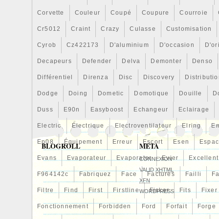
Description alternative: moteur de venti
Corvette
Couleur
Coupé
Coupure
Courroie
de radiateur, moteur de ventilation, Lü
Gebläsemotor, Kühlergebläse, Drucklüf
Cr5012
Craint
Crazy
Culasse
Customisation
Radiator Fan, Electric Fan, Radiator F
Cyrob
Cz422173
D'aluminium
D'occasion
D'or
ventilatore, motore del ventilatore, vent
Decapeurs
radiatore, ventilatore elettrico, Soplad
Defender
Delva
Demonter
Denso
ventilador, ventilador de presión, venti
Différentiel
Direnza
Disc
Discovery
Distributi
VIN: YV1MW214262154124
Dodge
Doing
Dometic
Domotique
Douille
D
moteur: B4184S11
groupe de produits: Kühlsystem
Duss
E90n
Easyboost
Echangeur
Eclairage
type de produit: Kühler
Electric
Électrique
Electroventilateur
Elring
E
année: 02/2006
Ep08
Équipement
Erreur
Escort
Esen
Espa
plate-forme: MW
BLOGROLL
META
Evans
Evaporateur
Evaporator
Evier
Excellent
CONNEXION
VALID
XHTML
F964142c
Fabriquez
Face
Factures
Failli
Fa
XFN
Filtre
Find
First
Firstline
Fisker
Fits
Fixer
WORDPRESS
Fonctionnement
Forbidden
Ford
Forfait
Forge