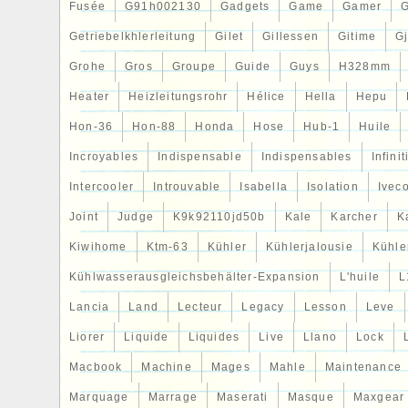
Fusée
G91h002130
Gadgets
Game
Gamer
Getriebelkhlerleitung
Gilet
Gillessen
Gitime
G
Grohe
Gros
Groupe
Guide
Guys
H328mm
Heater
Heizleitungsrohr
Hélice
Hella
Hepu
Hon-36
Hon-88
Honda
Hose
Hub-1
Huile
Incroyables
Indispensable
Indispensables
Infinit
Intercooler
Introuvable
Isabella
Isolation
Ivec
Joint
Judge
K9k92110jd50b
Kale
Karcher
K
Kiwihome
Ktm-63
Kühler
Kühlerjalousie
Kühler
Kühlwasserausgleichsbehälter-Expansion
L'huile
L
Lancia
Land
Lecteur
Legacy
Lesson
Leve
Liorer
Liquide
Liquides
Live
Llano
Lock
Macbook
Machine
Mages
Mahle
Maintenance
Marquage
Marrage
Maserati
Masque
Maxgear