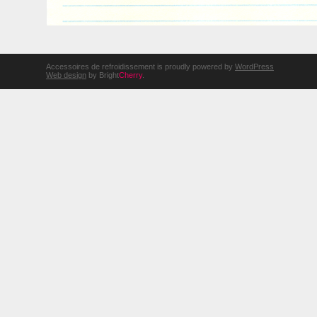
Accessoires de refroidissement is proudly powered by
WordPress
Web design
by Bright
Cherry
.