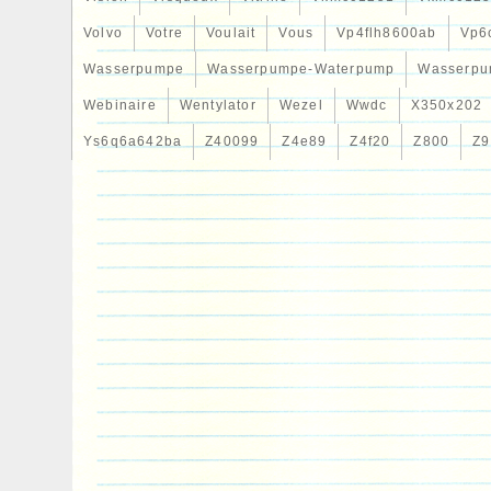
Volvo
Votre
Voulait
Vous
Vp4flh8600ab
Vp6
Wasserpumpe
Wasserpumpe-Waterpump
Wasserpu
Webinaire
Wentylator
Wezel
Wwdc
X350x202
Ys6q6a642ba
Z40099
Z4e89
Z4f20
Z800
Z9