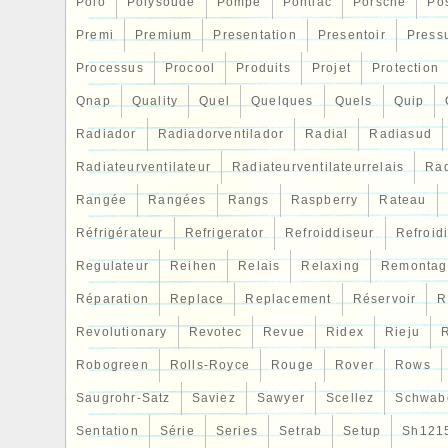
Polo
Polysoude
Pompe
Pontiac
Porsche
Po
Premi
Premium
Presentation
Presentoir
Press
Processus
Procool
Produits
Projet
Protection
Qnap
Quality
Quel
Quelques
Quels
Quip
Radiador
Radiadorventilador
Radial
Radiasud
Radiateurventilateur
Radiateurventilateurrelais
Rad
Rangée
Rangées
Rangs
Raspberry
Rateau
Réfrigérateur
Refrigerator
Refroiddiseur
Refroid
Regulateur
Reihen
Relais
Relaxing
Remontag
Réparation
Replace
Replacement
Réservoir
R
Revolutionary
Revotec
Revue
Ridex
Rieju
R
Robogreen
Rolls-Royce
Rouge
Rover
Rows
Saugrohr-Satz
Saviez
Sawyer
Scellez
Schwab
Sentation
Série
Series
Setrab
Setup
Sh121