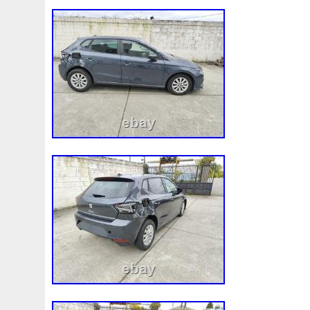
Audi
Ausgleichsbehälter-Expansion
Austin
Auto
B1765
Ballages
Banc
Barredoras
Bases
Be
Bipolaire
Bk218k218
Black
Blanc
Blank
Ble
Boite
Boiter
Boitier
Bolk
Bonnes
Bonneville
Bresser
Bride
Brouilleur
Bruit
Brumisation
B
Cache
Caddy
Cadre
Calandre
Calculateur
Capteur
Capuchon
Carence
Carter
Casse
C
Chambre
Change
Changement
Changer
Chauf
Chronique
Chrysler
Cinq
Circuit
Circuite
Ci
Clean
Cleaning
Client
Clignotant
Clignotants
Collecteur
Colliers
Combox
Comline
Comman
Complete
Composant
Composants
Compresseur
Connecteur
Conseils
Construire
Construis
Co
Convertisseur
Cool
Coolant
Cooler
Coolest