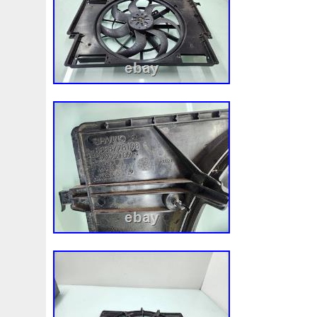
ligne de démontage où sont classés les m
réutilisables a la capacité de recycler ju
véhicules par an. Toutes nos pièces ont 
experts professionnels. Pour faciliter sa l
achat, un travail exhaustif de catalogage
est effectué conformément aux bases de
fournies par les constructeurs automobi
Données du véhicule d’origine. Marque 
MEGANE II BERLINA 5P. Pièces d’un mê
INFORMATIONS IMPORTANTES SUR L’
Aucune livraison n’est effectuée vers des î
à l’extérieur de l’Europe, à l’exception d
pièces de grande cylindrée comme les ca
les ailes ou les pièces surdimensionnées,
envío. Les dates de livraison estimées s
nouvelle fenêtre ou un nouvel onglet tie
temps de traitement du vendeur, du code 
code postal de destination et du délai d’a