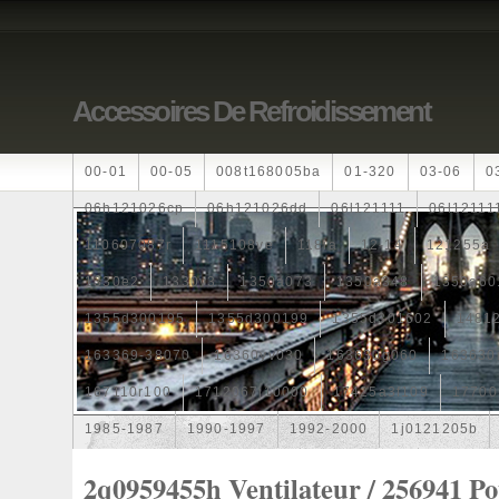
Accessoires De Refroidissement
00-01
00-05
008t168005ba
01-320
03-06
0
06h121026cp
06h121026dd
06l121111
06l12111
110607087r
1115108ve
118ia
12-14
121255a
1330e2
1330v3
1350a073
1350a348
1350a60
1355d300195
1355d300199
1355d301602
1481
163369-38070
16360yv030
163630g060
163630
167110r100
1712067j10000
17425a3f109
17700
1985-1987
1990-1997
1992-2000
1j0121205b
1k0121205
1k0121205ab
1k0121205af
1k01212
2q0959455h Ventilateur / 256941 Po