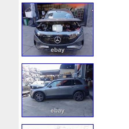
paiement. Les délais de livraison peuven
en période de forte activité. La livraison s
stipulés pour l’ensemble du territoire cont
et les autres pays, veuillez consulter les f
supplémentaires. Détails de la politique d
effectuer un retour, vous devez respecter
suivantes: 1. Le produit doit être en parfa
emballage d’origine. Le produit ne doit pas
sur le véhicule. Le produit ne doit pas av
doit conserver ses sceaux de garantie in
pas utiliser l’emballage de la pièce de 
carton d’expédition ; ne collez pas directe
d’expédition sur le carton de la pièce, car
pourrait ne pas accepter le produit. Selon 
retournée incomplète, endommagée, emb
état, le remboursement pourrait être re
cette garantie est valable si le produit n’é
commandé ou présente un défaut. Une f
reçu la marchandise dans notre entrepôt e