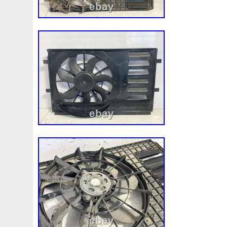
Voulez-vous que nous nous assurions que
conviendra à votre véhicule? Nous pouvons
suffit de nous envoyer une photo de la fi
la référence de votre pièce. Do you want
that this part fits your vehicle? We can c
a picture of the technical data sheet and/
your part. Möchten Sie, dass wir sicherst
Teil Ihrem Fahrzeug entspricht? Wir kön
Sie müssen uns lediglich ein Foto des te
Datenblatts und/oder der Referenz Ihres
Vuoi che ci assicuriamo che questa parte 
veicolo? Tutto quello che devi fare è invia
scheda tecnica e/o il riferimento del tuo
zebysmy sie upewnili, ze ta czesc bedzi
Twojego pojazdu? Wszystko, co musisz zr
nam zdjecie karty technicznej i/lub numer
swojego produktu. Quer que tenhamos ce
peça corresponde ao seu veículo? Basta
fotografia da ficha técnica e/ou da refer