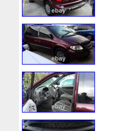
nombre d’évaluations positives qui en soit
problème avec la commande, veuillez nous
nous vous répondrons dans les meilleurs
solution qui vous convient. Expédition rap
rapide. Vous cherchez des pièces auto d
avons plus de 1 500 000 pièces d’occasi
entrepôts! Envoyez-nous simplement un
référence de la pièce souhaitée et nous
dans les meilleurs délais. Le service client
absolue! À propos de nous. Vous avez d
RRRCarID:ALD18275 RRRCarModelID:6
RRRPartCategoryID:233.