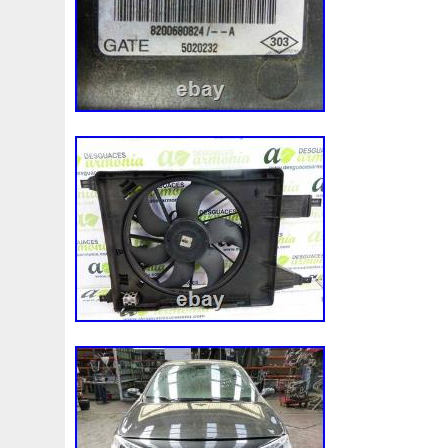
Volvo
Votre
Voulait
Vous
Vp4flh8600ab
Vp6
Wasserpumpe
Wasserpumpe-Waterpump
Wasserpu
Webinaire
Wentylator
Wezel
Wwdc
X350x202
Ys6q6a642ba
Z40099
Z4e89
Z4f20
Z800
Z9