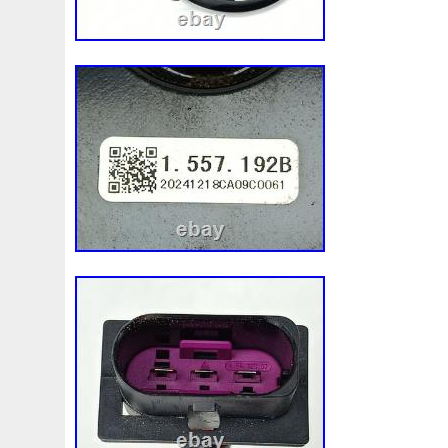
3rangées
3row
4-Rangée
40mm
422134-1041
4b0121251k
4c0121251aa
4h0121003f
4h01216
520d
520i
52mm
530d
530i
545i
550380
5q0121205
5q0121205s
5q0121251
5q0121251
5row
5wa121203g
5wa121205b
5wa121251j
5
68087367ab
68139779ac
68249185ab
68mm
6k0121207
6pcs
6q012q253r
6r0121207a
6r0
73310fj003
745i
76mm
7e0121207b
7h01212
7l0121207d
7l0121207e
7l0121253a
7l0959455
8-Radiateur
820003729b
868718n
87050f4020
8d0121251at
8d0121251bh
8d9200000
8e01212
8ew351040401
8k0121003m
8k0121003p
8k012
8n0422885a
8t1820951e
8v4805588a
8v618005
921005115r
921005824r
92100jx51a
92120eb40