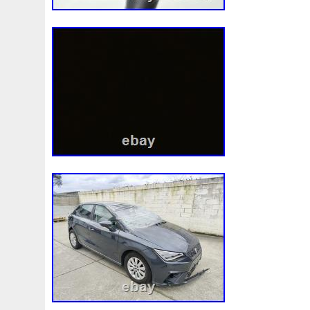
98-05
98-07
98610b9600
99-05
A0005002686
A1155010401
A1605000754
A1635000155
A163
A1695001893
A1695002093
A1695002693
A169
A2035000054
A2035000193kz
A2035000293kz
A2115000693
A2115001693
A2115002293
A211
A2465001303
A2479060100
A4155000293
A453
A9400004
Accesoires
Accessoire
Accessoires
Ackoja
Acrobate
Action
Adapté
Adg09116
A
Africa
Ah228t000aa
Airis
Airtec
Airtex
Aisin
Alluminio
Alpha
Alukuehler
Alum
Aluminio
Amélioré
Amenagement
America
Americans
A
Antigel
Apachie
Appareil
Apple
Apr-1
Arbre
Assy
Aston
Astra
Astuce
Astuces
Astucieux