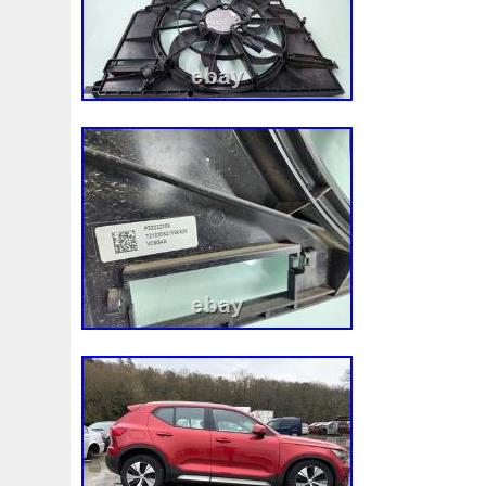
dépendent du service d’expédition sélect
effectué. Les délais de livraison peuvent v
pendant les périodes de pointe. Livraison
stipulés pour toute la péninsule. Pour les
consulter. Si le client ne sélectionne pas l
appropriés, la commande sera annulée. Dé
de retour. Pour effectuer ce retour vous 
Le produit doit être en parfait état et da
d’origine. Le produit ne doit pas avoir ét
véhicule. Le produit ne doit pas avoir été
ses sceaux de garantie. Vous ne pouvez p
l’emballage de recharge comme colis posta
bon de livraison directement sur le cart
car notre société pourrait ne pas accepter
l’état de la pièce retournée incomplète,
mauvais état, le remboursement pourra ê
Logiquement, si le produit n’était pas c
ou présente un défaut, cette garantie l’in
nous aurons reçu la marchandise dans no