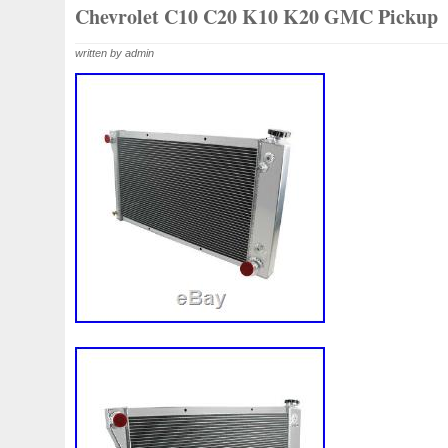
1k0121207j
1k0121207t
1k0121251cm
1k01212
Chevrolet C10 C20 K10 K20 GMC Pickup
1k0298403a
1k0955453s
1k0959455ap
1k09594
written by admin
1s1816103
2-Rangée
2-Rangées
2-Row
2003
210103417r
21060g2401
21060t5670
21060vc2
214100052r
214104822r
214104eb0b
214104ed
214108535r
214108706r
214109798r
21410eb3
214812415r
214814342r
214814ea0a
21481546
214818h83a
214819674r
21481bm410
21481jd0
220928kh13a0000038
220v
252kw
25304d7520
253103e710
253103k750
25310a4050
25310n7
253802y000
253803z
25380a4500
25380a4510
256902u000
272105fw0a
289103103r
289106ua
2q0121203k
2q0121203m
2q0959455h
2q18160
325i
357820795j
35mm
36mm
3785l
38131