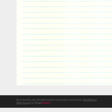
Accessoires de refroidissement is proudly powered by
WordPress
Web design
by Bright
Cherry
.