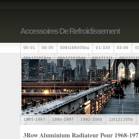
Accessoires De Refroidissement
00-01
00-05
008t168005ba
01-320
03-06
0
06h121026cp
06h121026dd
06l121111
06l12111
110607087r
1115108ve
118ia
12-14
121255a
1330e2
1330v3
1350a073
1350a348
1350a60
1355d300195
1355d300199
1355d301602
1481
163369-38070
16360yv030
163630g060
163630
167110r100
1712067j10000
17425a3f109
17700
1985-1987
1990-1997
1992-2000
1j0121205b
1k0121205
1k0121205ab
1k0121205af
1k01212
3Row Aluminium Radiateur Pour 1968-197