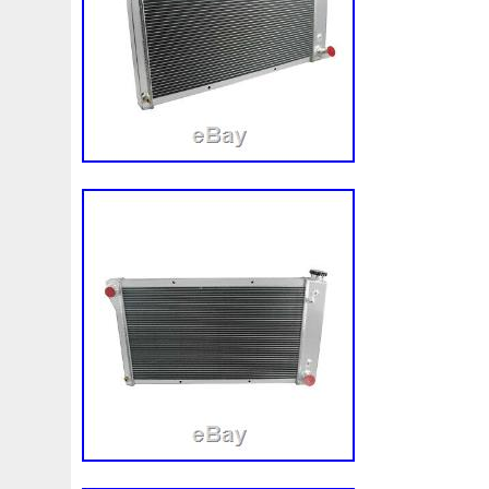
3rangées
3row
4-Rangée
40mm
422134-1041
4b0121251k
4c0121251aa
4h0121003f
4h01216
520d
520i
52mm
530d
530i
545i
550380
5q0121205
5q0121205s
5q0121251
5q0121251
5row
5wa121203g
5wa121205b
5wa121251j
5
68087367ab
68139779ac
68249185ab
68mm
6k0121207
6pcs
6q012q253r
6r0121207a
6r0
73310fj003
745i
76mm
7e0121207b
7h01212
7l0121207d
7l0121207e
7l0121253a
7l0959455
8-Radiateur
820003729b
868718n
87050f4020
8d0121251at
8d0121251bh
8d9200000
8e01212
8ew351040401
8k0121003m
8k0121003p
8k012
8n0422885a
8t1820951e
8v4805588a
8v618005
921005115r
921005824r
92100jx51a
92120eb40