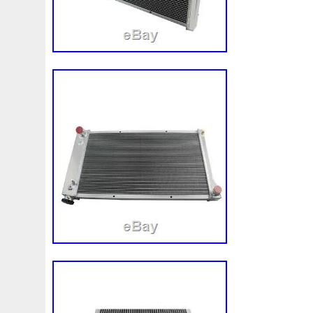
Audi
Ausgleichsbehälter-Expansion
Austin
Auto
B1765
Ballages
Banc
Barredoras
Bases
Be
Bipolaire
Bk218k218
Black
Blanc
Blank
Ble
Boite
Boiter
Boitier
Bolk
Bonnes
Bonneville
Bresser
Bride
Brouilleur
Bruit
Brumisation
B
Cache
Caddy
Cadre
Calandre
Calculateur
Capteur
Capuchon
Carence
Carter
Casse
C
Chambre
Change
Changement
Changer
Chauf
Chronique
Chrysler
Cinq
Circuit
Circuite
Ci
Clean
Cleaning
Client
Clignotant
Clignotants
Collecteur
Colliers
Combox
Comline
Comman
Complete
Composant
Composants
Compresseur
Connecteur
Conseils
Construire
Construis
Co
Convertisseur
Cool
Coolant
Cooler
Coolest