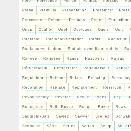
Polo
Polysoude
Pompe
Pontiac
Porsche
Po
Premi
Premium
Presentation
Presentoir
Press
Processus
Procool
Produits
Projet
Protection
Qnap
Quality
Quel
Quelques
Quels
Quip
Radiador
Radiadorventilador
Radial
Radiasud
Radiateurventilateur
Radiateurventilateurrelais
Rad
Rangée
Rangées
Rangs
Raspberry
Rateau
Réfrigérateur
Refrigerator
Refroiddiseur
Refroid
Regulateur
Reihen
Relais
Relaxing
Remontag
Réparation
Replace
Replacement
Réservoir
R
Revolutionary
Revotec
Revue
Ridex
Rieju
R
Robogreen
Rolls-Royce
Rouge
Rover
Rows
Saugrohr-Satz
Saviez
Sawyer
Scellez
Schwab
Sentation
Série
Series
Setrab
Setup
Sh121