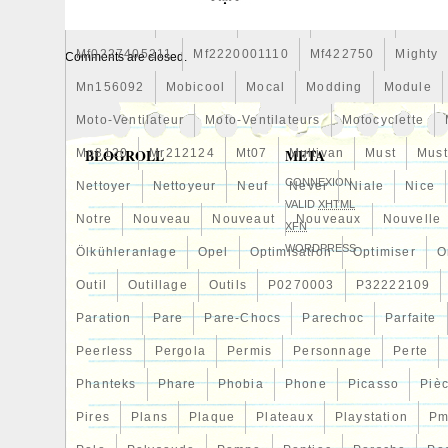
Technik hergestellt werden. Qualitativ ho
Meilleures
Meilleurs
Mention
Mercedes
Merce
und Handgeschweißt. Alle unsere Produk
Mf0227405211
Mf2220001110
Mf422750
Mighty
Comments are closed.
vollständig getestet. Beim Paket ohne Ei
Mn156092
Mobicool
Mocal
Modding
Module
Willkommen zu empfehlen professionelle In
L’item « 3Row Aluminium Radiateur pour
Moto-Ventilateur
Moto-Ventilateurs
Motocyclette
Chevrolet C10 C20 K10 K20 GMC Pickup 
BLOGROLL
META
Mp8120
Mr212124
Mt07
Multivan
Must
Mus
depuis le dimanche 21 juillet 2019. Il est 
CONNEXION
Nettoyer
Nettoyeur
Neuf
Never
Niale
Nice
« Auto, moto – pièces, accessoires\Auto\
VALID
XHTML
détachées\Refroidissement\Radiateurs ».
Notre
Nouveau
Nouveaut
Nouveaux
Nouvelle
XFN
« primecooling_eu » et est localisé à/en Fr
WORDPRESS
Ölkühleranlage
Opel
Optimisation
Optimiser
O
Cet article peut être expédié au pays sui
Garantie fabricant: 2 ans
Outil
Outillage
Outils
P0270003
P32222109
Numéro de pièce fabricant: Non applic
Paration
Pare
Pare-Chocs
Parechoc
Parfaite
Marque: primecooling_eu
Peerless
Pergola
Permis
Personnage
Perte
Phanteks
Phare
Phobia
Phone
Picasso
Piè
Pires
Plans
Plaque
Plateaux
Playstation
Pm