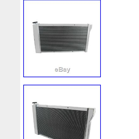
98-05
98-07
98610b9600
99-05
A0005002686
A1155010401
A1605000754
A1635000155
A163
A1695001893
A1695002093
A1695002693
A169
A2035000054
A2035000193kz
A2035000293kz
A2115000693
A2115001693
A2115002293
A211
A2465001303
A2479060100
A4155000293
A453
A9400004
Accesoires
Accessoire
Accessoires
Ackoja
Acrobate
Action
Adapté
Adg09116
A
Africa
Ah228t000aa
Airis
Airtec
Airtex
Aisin
Alluminio
Alpha
Alukuehler
Alum
Aluminio
Amélioré
Amenagement
America
Americans
A
Antigel
Apachie
Appareil
Apple
Apr-1
Arbre
Assy
Aston
Astra
Astuce
Astuces
Astucieux