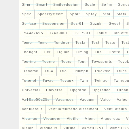
Slim
Smart
Smileydesign
Socle
Sofim
Sond
Spec
Spoelsysteem
Sport
Spray
Star
Stark
Surface
Suspension
Suz-61
Suzuki
Sweet
S
T544d7695
T7439001
T917991
Table
Tablette
Temp
Temu
Tendeur
Tesla
Test
Teste
Tes
Thought
Tier
Tiguan
Timing
Tire
Tirette
T
Touring
Tourne
Tours
Tout
Toyosports
Toyot
Traverse
Tri-4
Trio
Triumph
Trucktec
Trucs
Tutoriel
Tuyau
Tuyaux
Twin
Twingo
Twingou
Universal
Universel
Upgrade
Upgraded
Urban
Va10ap50c25s
Vacances
Vacuum
Vaico
Valeo
Ventilateur
Ventilateurrefroidissement
Ventilateurs
Vidange
Vidanger
Vieille
Vient
Vigoureux
V
Vision
Visqueux
Vitrine
Vkmc01251
Vkmc0125