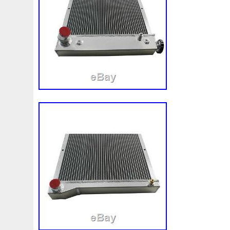
Corvette
Couleur
Coupé
Coupure
Courroie
Cr5012
Craint
Crazy
Culasse
Customisation
Cyrob
Cz422173
D'aluminium
D'occasion
D'or
Decapeurs
Defender
Delva
Demonter
Denso
Différentiel
Direnza
Disc
Discovery
Distributi
Dodge
Doing
Dometic
Domotique
Douille
D
Duss
E90n
Easyboost
Echangeur
Eclairage
Electric
Électrique
Electroventilateur
Elring
E
Ep08
Équipement
Erreur
Escort
Esen
Espa
Evans
Evaporateur
Evaporator
Evier
Excellent
F964142c
Fabriquez
Face
Factures
Failli
Fa
Filtre
Find
First
Firstline
Fisker
Fits
Fixer
Fonctionnement
Forbidden
Ford
Forfait
Forge