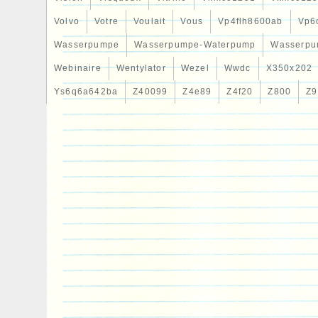
Volvo
Votre
Voulait
Vous
Vp4flh8600ab
Vp6
Wasserpumpe
Wasserpumpe-Waterpump
Wasserpu
Webinaire
Wentylator
Wezel
Wwdc
X350x202
Ys6q6a642ba
Z40099
Z4e89
Z4f20
Z800
Z9