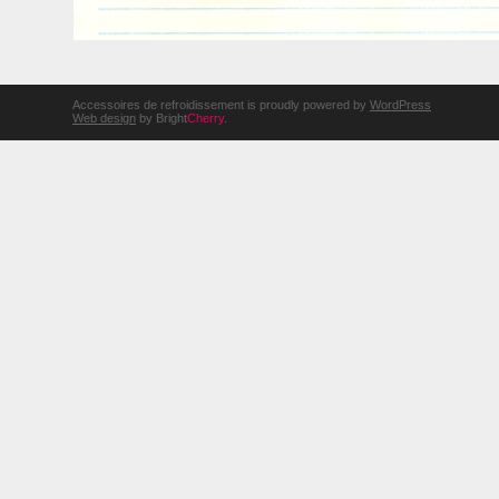
Accessoires de refroidissement is proudly powered by
WordPress
Web design
by Bright
Cherry
.