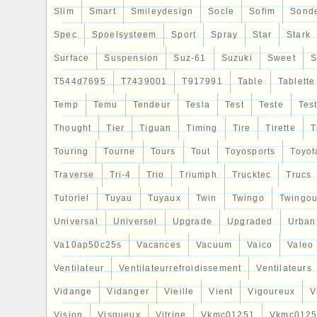
Slim
Smart
Smileydesign
Socle
Sofim
Sond
Spec
Spoelsysteem
Sport
Spray
Star
Stark
Surface
Suspension
Suz-61
Suzuki
Sweet
S
T544d7695
T7439001
T917991
Table
Tablette
Temp
Temu
Tendeur
Tesla
Test
Teste
Tes
Thought
Tier
Tiguan
Timing
Tire
Tirette
T
Touring
Tourne
Tours
Tout
Toyosports
Toyot
Traverse
Tri-4
Trio
Triumph
Trucktec
Trucs
Tutoriel
Tuyau
Tuyaux
Twin
Twingo
Twingou
Universal
Universel
Upgrade
Upgraded
Urban
Va10ap50c25s
Vacances
Vacuum
Vaico
Valeo
Ventilateur
Ventilateurrefroidissement
Ventilateurs
Vidange
Vidanger
Vieille
Vient
Vigoureux
V
Vision
Visqueux
Vitrine
Vkmc01251
Vkmc0125