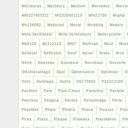
Meilleures
Meilleurs
Mention
Mercedes
Merce
Mf0227405211
Mf2220001110
Mf422750
Mighty
Mn156092
Mobicool
Mocal
Modding
Module
Moto-Ventilateur
Moto-Ventilateurs
Motocyclette
Mp8120
Mr212124
Mt07
Multivan
Must
Mus
Nettoyer
Nettoyeur
Neuf
Never
Niale
Nice
Notre
Nouveau
Nouveaut
Nouveaux
Nouvelle
Ölkühleranlage
Opel
Optimisation
Optimiser
O
Outil
Outillage
Outils
P0270003
P32222109
Paration
Pare
Pare-Chocs
Parechoc
Parfaite
Peerless
Pergola
Permis
Personnage
Perte
Phanteks
Phare
Phobia
Phone
Picasso
Piè
Pires
Plans
Plaque
Plateaux
Playstation
Pm