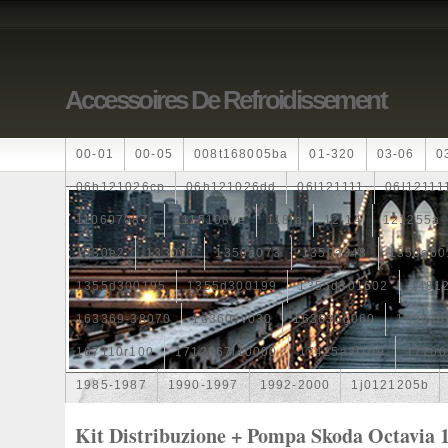
Accessoires De Refroidissement
00-01
00-05
008t168005ba
01-320
03-06
0
06h121026cp
06h121026dd
06l121111
06l12111
110607087r
1115108ve
118ia
12-14
121255a
1330e2
1330v3
1350a073
1350a348
1350a60
1355d300195
1355d300199
1355d301602
1481
163369-38070
16360yv030
163630g060
163630
167110r100
1712067j10000
17425a3f109
17700
1985-1987
1990-1997
1992-2000
1j0121205b
1k0121205
1k0121205ab
1k0121205af
1k01212
Kit Distribuzione + Pompa Skoda Octavia 1