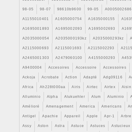
aggiunta di 5,00 euro. Dopo il 5° giorno l
98-05
98-07
98610b9600
99-05
A0005002686
sarà rimesso in vendita, dopo il 7° giorno
procedura per CONTROVERSIA. Si racco
A1155010401
A1605000754
A1635000155
A163
fare offerte solo se realmente interessat
A1695001893
A1695002093
A1695002693
A169
verificato le caratteristiche dell’oggetto e 
A2035000054
A2035000193kz
A2035000293kz
momento dell’offerta i termini di pagamen
riterranno accettati. La compravendita è
A2115000693
A2115001693
A2115002293
A211
Per ottenere la fattura, occorre specificar
A2465001303
A2479060100
A4155000293
A453
dell’asta. COME IDENTIFICARE I DATI NE
A9400004
Accesoires
Accessoire
Accessoires
di necessità puoi contattarci ai seguenti r
verificassero problemi di qualsiasi gen
Ackoja
Acrobate
Action
Adapté
Adg09116
A
FEEDBACK NEUTRO, NEGATIVO O APR
Africa
Ah228t000aa
Airis
Airtec
Airtex
Aisin
CONTROVERSIE. Contattaci ed esponici i
che risolveremo ogni genere di disappunto
Alluminio
Alpha
Alukuehler
Alum
Aluminio
un feedback neutro o negativo, non esitat
Amélioré
Amenagement
America
Americans
A
nostro SERVIZIO CLIENTI. Per comunicar
Antigel
Apachie
Appareil
Apple
Apr-1
Arbre
riscontrato. Sarà nostra cura risolverlo e
il cliente stesso. E’ interesse di entrambe
Assy
Aston
Astra
Astuce
Astuces
Astucieux