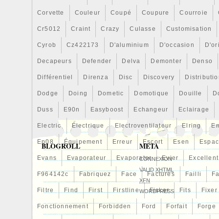
Corvette
Couleur
Coupé
Coupure
Courroie
Cr5012
Craint
Crazy
Culasse
Customisation
Cyrob
Cz422173
D'aluminium
D'occasion
D'or
Decapeurs
Defender
Delva
Demonter
Denso
Différentiel
Direnza
Disc
Discovery
Distributi
Dodge
Doing
Dometic
Domotique
Douille
D
Duss
E90n
Easyboost
Echangeur
Eclairage
Electric
Électrique
Electroventilateur
Elring
E
Ep08
Équipement
Erreur
Escort
Esen
Espa
BLOGROLL
META
Evans
Evaporateur
Evaporator
Evier
Excellent
CONNEXION
VALID
XHTML
F964142c
Fabriquez
Face
Factures
Failli
Fa
XFN
Filtre
Find
First
Firstline
Fisker
Fits
Fixer
WORDPRESS
Fonctionnement
Forbidden
Ford
Forfait
Forge