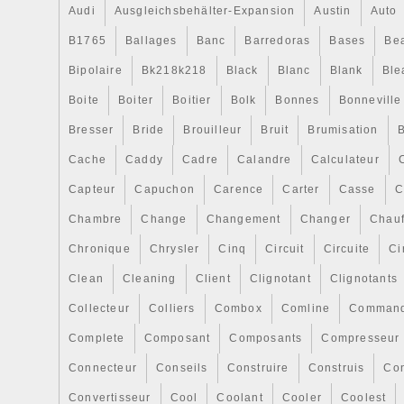
la transazione in modo positivo. Inserzio
Audi
Ausgleichsbehälter-Expansion
Austin
Auto
automaticamente dal software Integralad
B1765
Ballages
Banc
Barredoras
Bases
Be
la catégorie « Auto e moto: ricambi e acc
ed elaborazione\Motore, tuning e chip\Cin
Bipolaire
Bk218k218
Black
Blanc
Blank
Ble
distribuzione ». Le vendeur est « andreini
Boite
Boiter
Boitier
Bolk
Bonnes
Bonneville
localisé dans ce pays: IT. Cet article peu
pays suivants: Amérique, Europe, Asie, Au
Bresser
Bride
Brouilleur
Bruit
Brumisation
B
Marca: – Senza marca/Generico -
Cache
Caddy
Cadre
Calandre
Calculateur
MPN: AND.222.406
Capteur
Capuchon
Carence
Carter
Casse
C
EAN: 7436003430484
Chambre
Change
Changement
Changer
Chauf
Chronique
Chrysler
Cinq
Circuit
Circuite
Ci
Clean
Cleaning
Client
Clignotant
Clignotants
Collecteur
Colliers
Combox
Comline
Comman
Complete
Composant
Composants
Compresseur
Connecteur
Conseils
Construire
Construis
Co
Convertisseur
Cool
Coolant
Cooler
Coolest