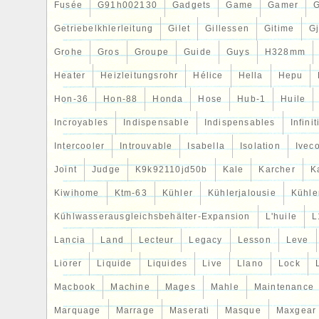
Fusée
G91h002130
Gadgets
Game
Gamer
Getriebelkhlerleitung
Gilet
Gillessen
Gitime
G
Grohe
Gros
Groupe
Guide
Guys
H328mm
Heater
Heizleitungsrohr
Hélice
Hella
Hepu
Hon-36
Hon-88
Honda
Hose
Hub-1
Huile
Incroyables
Indispensable
Indispensables
Infinit
Intercooler
Introuvable
Isabella
Isolation
Ivec
Joint
Judge
K9k92110jd50b
Kale
Karcher
K
Kiwihome
Ktm-63
Kühler
Kühlerjalousie
Kühler
Kühlwasserausgleichsbehälter-Expansion
L'huile
L
Lancia
Land
Lecteur
Legacy
Lesson
Leve
Liorer
Liquide
Liquides
Live
Llano
Lock
Macbook
Machine
Mages
Mahle
Maintenance
Marquage
Marrage
Maserati
Masque
Maxgear