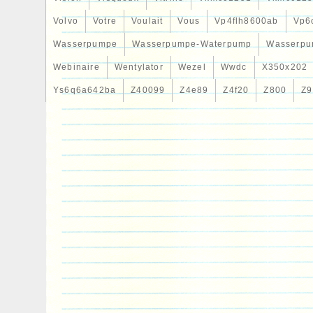
Volvo
Votre
Voulait
Vous
Vp4flh8600ab
Vp6
Wasserpumpe
Wasserpumpe-Waterpump
Wasserpu
Webinaire
Wentylator
Wezel
Wwdc
X350x202
Ys6q6a642ba
Z40099
Z4e89
Z4f20
Z800
Z9