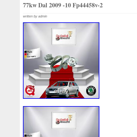
1k0121207j
1k0121207t
1k0121251cm
1k01212
77kw Dal 2009 -10 Fp44458v-2
1k0298403a
1k0955453s
1k0959455ap
1k09594
written by admin
1s1816103
2-Rangée
2-Rangées
2-Row
2003
210103417r
21060g2401
21060t5670
21060vc2
214100052r
214104822r
214104eb0b
214104ed
214108535r
214108706r
214109798r
21410eb3
214812415r
214814342r
214814ea0a
21481546
214818h83a
214819674r
21481bm410
21481jd0
220928kh13a0000038
220v
252kw
25304d7520
253103e710
253103k750
25310a4050
25310n7
253802y000
253803z
25380a4500
25380a4510
256902u000
272105fw0a
289103103r
289106ua
2q0121203k
2q0121203m
2q0959455h
2q18160
325i
357820795j
35mm
36mm
3785l
38131