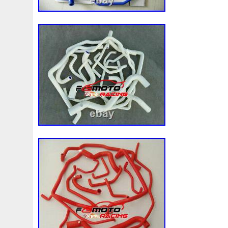
3c0145805am
3e506202
3rangée
3rangées
3
45119ag010
45121fj000
45mm
47mm
4b0121
4m1820023a
4row
50mm
52079555ab
520d
55mm
56mm
57mm
5d11348
5q0121203g
5
5q0121251gb
5q0121251gq
5q0121251gr
5q012
5yy0593
6-Radiateur
62mm
6307701e
64mm
6c118c607ad
6g918c607m
6g918c607p
6g918c6
6r0121217a
6r0145805h
6r0959455e
6r0965561
7h0121253k
7l0121203b
7l0121203g
7l0121203
7l0959455g
7l0965561k
7l6121253c
7m3121203
87050f4020
874615p
877968x
878380vg
8846
8d9200000
8e0121205ab
8e0121251
8e012125
8k0121251h
8k0121251r
8milelake
8mk376718
8v618005be
8v618c607eb
90-03
90157b
901