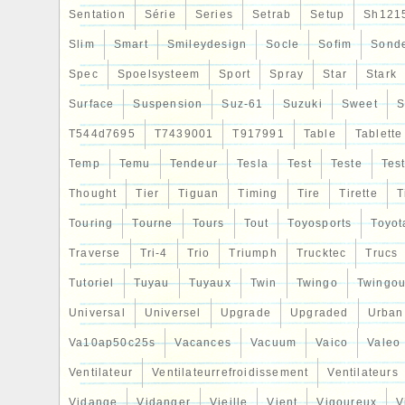
Sentation
Série
Series
Setrab
Setup
Sh121
Slim
Smart
Smileydesign
Socle
Sofim
Sond
Spec
Spoelsysteem
Sport
Spray
Star
Stark
Surface
Suspension
Suz-61
Suzuki
Sweet
S
T544d7695
T7439001
T917991
Table
Tablette
Temp
Temu
Tendeur
Tesla
Test
Teste
Tes
Thought
Tier
Tiguan
Timing
Tire
Tirette
T
Touring
Tourne
Tours
Tout
Toyosports
Toyot
Traverse
Tri-4
Trio
Triumph
Trucktec
Trucs
Tutoriel
Tuyau
Tuyaux
Twin
Twingo
Twingou
Universal
Universel
Upgrade
Upgraded
Urban
Va10ap50c25s
Vacances
Vacuum
Vaico
Valeo
Ventilateur
Ventilateurrefroidissement
Ventilateurs
Vidange
Vidanger
Vieille
Vient
Vigoureux
V