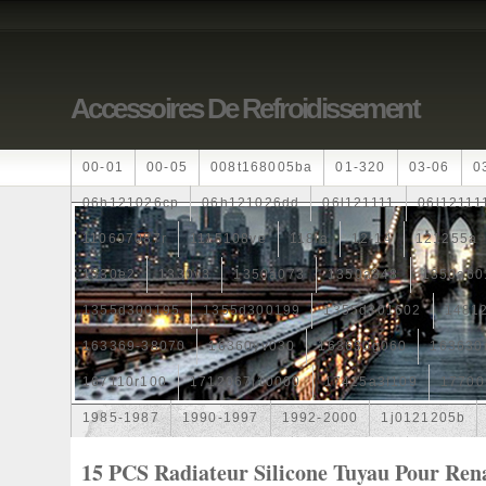
Accessoires De Refroidissement
00-01
00-05
008t168005ba
01-320
03-06
0
06h121026cp
06h121026dd
06l121111
06l12111
110607087r
1115108ve
118ia
12-14
121255a
1330e2
1330v3
1350a073
1350a348
1350a60
1355d300195
1355d300199
1355d301602
1481
163369-38070
16360yv030
163630g060
163630
167110r100
1712067j10000
17425a3f109
17700
1985-1987
1990-1997
1992-2000
1j0121205b
1k0121205
1k0121205ab
1k0121205af
1k01212
15 PCS Radiateur Silicone Tuyau Pour Ren