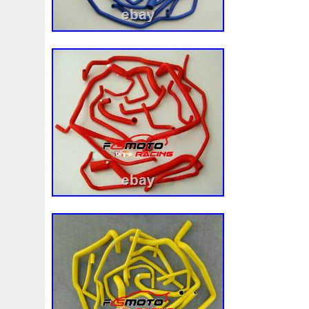
Convertisseur
Cool
Coolant
Cooler
Coolest
Corvette
Couleur
Coupé
Coupure
Courroie
Cr5012
Craint
Crazy
Culasse
Customisation
Cyrob
Cz422173
D'aluminium
D'occasion
D'or
Decapeurs
Defender
Delva
Demonter
Denso
Différentiel
Direnza
Disc
Discovery
Distributi
Dodge
Doing
Dometic
Domotique
Douille
D
Duss
E90n
Easyboost
Echangeur
Eclairage
Electric
Électrique
Electroventilateur
Elring
E
Ep08
Équipement
Erreur
Escort
Esen
Espa
Evans
Evaporateur
Evaporator
Evier
Excellent
F964142c
Fabriquez
Face
Factures
Failli
Fa
Filtre
Find
First
Firstline
Fisker
Fits
Fixer