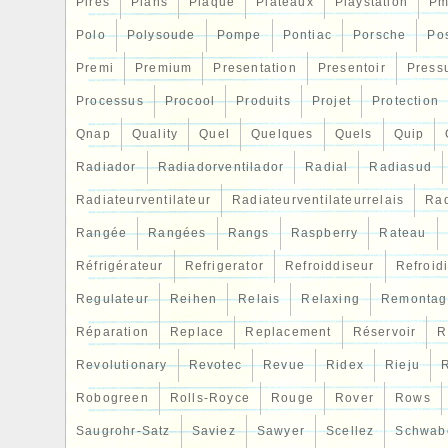
Pires
Plans
Plaque
Plateaux
Playstation
Pm
sommes des ventes dusine, nous prenons
Polo
Polysoude
Pompe
Pontiac
Porsche
Po
nhésitez pas à demander. Sil vous plaît l
ferons la même chose pour vous automat
Premi
Premium
Presentation
Presentoir
Press
nous contacter avant de laisser une évalu
Processus
Procool
Produits
Projet
Protection
votre opinion est très importante pour no
Qnap
Quality
Quel
Quelques
Quels
Quip
problème, nhésitez pas à nous contacter.
soutien. L’item « 15 PCS Radiateur Silic
Radiador
Radiadorventilador
Radial
Radiasud
Renault Super 5 GT Turbo Phase 2 1.4 8
Radiateurventilateur
Radiateurventilateurrelais
Rad
depuis le dimanche 19 juillet 2020. Il est 
« Auto, moto – pièces, accessoires\Auto\
Rangée
Rangées
Rangs
Raspberry
Rateau
détachées\Refroidissement\Tubes, collier
Réfrigérateur
Refrigerator
Refroiddiseur
Refroid
« coolingsuper » et est localisé à/en Alkm
Regulateur
Reihen
Relais
Relaxing
Remontag
être livré partout dans le monde.
Couleur: Noir
Réparation
Replace
Replacement
Réservoir
R
Numéro de pièce fabricant: Ne sappli
Revolutionary
Revotec
Revue
Ridex
Rieju
R
EAN: Does not apply
Robogreen
Rolls-Royce
Rouge
Rover
Rows
Marque: GPI Racing
Saugrohr-Satz
Saviez
Sawyer
Scellez
Schwab