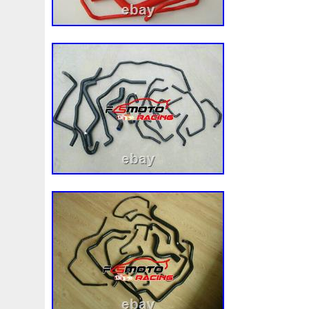
92120eb400
94-01
94942a2
97100j7100
9760
A0005002686
A00514600
A0995000004
A09950
A1635000155
A1635000293
A163500155
A1685
A1695002693
A1695050255
A1698203642
A202
A2035000293kz
A2035001193
A2045001203
A2
A2115001693
A2115002293
A2115003102
A213
A2479060100
A4155000293
A4539064300
A613
Accesoires
Accessoire
Accessoires
Accessories
Acrobate
Action
Adapté
Adg09116
Adm59860
Ah228t000aa
Airis
Airtec
Airtex
Aisin
Alfa
Alluminio
Alpha
Alukuehler
Alum
Aluminio
Amélioré
Amenagement
America
Americans
A
Antigel
Apachie
Appareil
Apple
Apr-1
Arbre