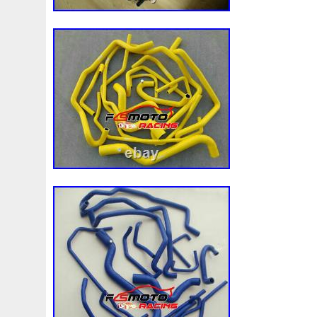
Assy
Aston
Astra
Astuce
Astuces
Astucieux
Audi
Ausgleichsbehälter-Expansion
Austin
Auto
B1765
Ballages
Banc
Barredoras
Bases
Be
Bipolaire
Bk218k218
Black
Blanc
Blank
Ble
Boite
Boiter
Boitier
Bolk
Bonnes
Bonneville
Bresser
Bride
Brouilleur
Bruit
Brumisation
B
Cache
Caddy
Cadre
Calandre
Calculateur
Capteur
Capuchon
Carence
Carter
Casse
C
Chambre
Change
Changement
Changer
Chauf
Chronique
Chrysler
Cinq
Circuit
Circuite
Ci
Clean
Cleaning
Client
Clignotant
Clignotants
Collecteur
Colliers
Combox
Comline
Comman
Complete
Composant
Composants
Compresseur
Connecteur
Conseils
Construire
Construis
Co