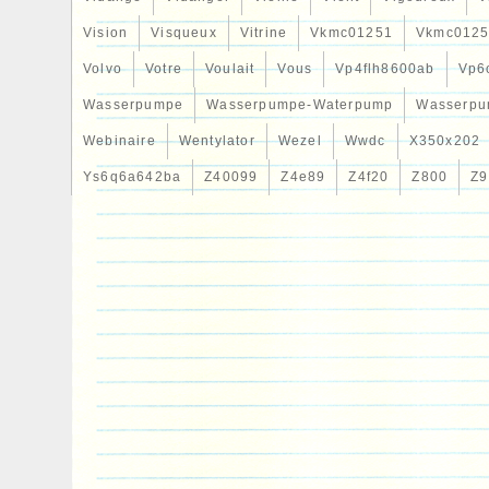
Vision
Visqueux
Vitrine
Vkmc01251
Vkmc0125
Volvo
Votre
Voulait
Vous
Vp4flh8600ab
Vp6
Wasserpumpe
Wasserpumpe-Waterpump
Wasserpu
Webinaire
Wentylator
Wezel
Wwdc
X350x202
Ys6q6a642ba
Z40099
Z4e89
Z4f20
Z800
Z9