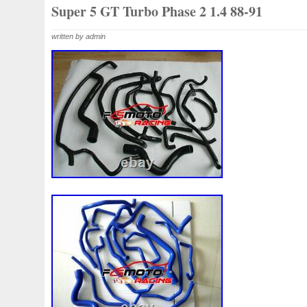
1k0121207j
1k0121207t
1k0121251cm
1k01212
Super 5 GT Turbo Phase 2 1.4 88-91
1k0298403a
1k0955453s
1k0959455ap
1k09594
written by admin
1s1816103
2-Rangée
2-Rangées
2-Row
2003
210103417r
21060g2401
21060t5670
21060vc2
214100052r
214104822r
214104eb0b
214104ed
214108535r
214108706r
214109798r
21410eb3
214812415r
214814342r
214814ea0a
21481546
214818h83a
214819674r
21481bm410
21481jd0
215592894r
220928kh13a0000038
220v
252kw
253102b970
253102y001
253103e710
253103k
253801w910
253802h600
253802y000
253803z
253860l250
253862c000
256902u000
272105fw
2gm955448c
2m413m4y07
2q0121203k
2q0121
3-Rows
30si
318i
320i
325i
357820795j