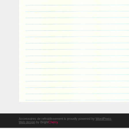
Accessoires de refroidissement is proudly powered by
WordPress
Web design
by Bright
Cherry
.