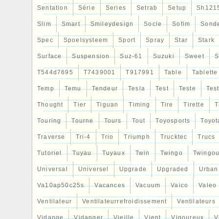
Sentation
Série
Series
Setrab
Setup
Sh121
Slim
Smart
Smileydesign
Socle
Sofim
Sond
Spec
Spoelsysteem
Sport
Spray
Star
Stark
Surface
Suspension
Suz-61
Suzuki
Sweet
S
T544d7695
T7439001
T917991
Table
Tablette
Temp
Temu
Tendeur
Tesla
Test
Teste
Tes
Thought
Tier
Tiguan
Timing
Tire
Tirette
T
Touring
Tourne
Tours
Tout
Toyosports
Toyot
Traverse
Tri-4
Trio
Triumph
Trucktec
Trucs
Tutoriel
Tuyau
Tuyaux
Twin
Twingo
Twingou
Universal
Universel
Upgrade
Upgraded
Urban
Va10ap50c25s
Vacances
Vacuum
Vaico
Valeo
Ventilateur
Ventilateurrefroidissement
Ventilateurs
Vidange
Vidanger
Vieille
Vient
Vigoureux
V