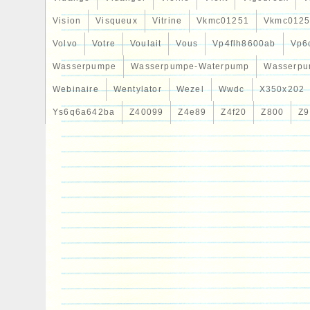
Vision
Visqueux
Vitrine
Vkmc01251
Vkmc0125
Volvo
Votre
Voulait
Vous
Vp4flh8600ab
Vp6
Wasserpumpe
Wasserpumpe-Waterpump
Wasserpu
Webinaire
Wentylator
Wezel
Wwdc
X350x202
Ys6q6a642ba
Z40099
Z4e89
Z4f20
Z800
Z9