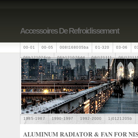
Accessoires De Refroidissement
00-01
00-05
008t168005ba
01-320
03-06
0
06h121026cp
06h121026dd
06l121111
06l12111
110607087r
1115108ve
118ia
12-14
121255a
1330e2
1330v3
1350a073
1350a348
1350a60
1355d300195
1355d300199
1355d301602
1481
163369-38070
16360yv030
163630g060
163630
167110r100
1712067j10000
17425a3f109
17700
1985-1987
1990-1997
1992-2000
1j0121205b
1k0121205
1k0121205ab
1k0121205af
1k01212
ALUMINUM RADIATOR & FAN FOR NI