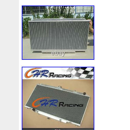
92120eb400
94-01
94942a2
97100j7100
9760
A0005002686
A00514600
A0995000004
A09950
A1635000155
A1635000293
A163500155
A1685
A1695002693
A1695050255
A1698203642
A202
A2035000293kz
A2035001193
A2045001203
A2
A2115001693
A2115002293
A2115003102
A213
A2479060100
A4155000293
A4539064300
A613
Accesoires
Accessoire
Accessoires
Accessories
Acrobate
Action
Adapté
Adg09116
Adm59860
Ah228t000aa
Airis
Airtec
Airtex
Aisin
Alfa
Alluminio
Alpha
Alukuehler
Alum
Aluminio
Amélioré
Amenagement
America
Americans
A
Antigel
Apachie
Appareil
Apple
Apr-1
Arbre