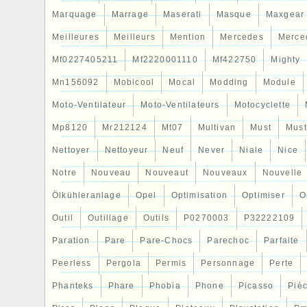
Marquage
Marrage
Maserati
Masque
Maxgear
Meilleures
Meilleurs
Mention
Mercedes
Merce
Mf0227405211
Mf2220001110
Mf422750
Mighty
Mn156092
Mobicool
Mocal
Modding
Module
Moto-Ventilateur
Moto-Ventilateurs
Motocyclette
Mp8120
Mr212124
Mt07
Multivan
Must
Mus
Nettoyer
Nettoyeur
Neuf
Never
Niale
Nice
Notre
Nouveau
Nouveaut
Nouveaux
Nouvelle
Ölkühleranlage
Opel
Optimisation
Optimiser
O
Outil
Outillage
Outils
P0270003
P32222109
Paration
Pare
Pare-Chocs
Parechoc
Parfaite
Peerless
Pergola
Permis
Personnage
Perte
Phanteks
Phare
Phobia
Phone
Picasso
Piè