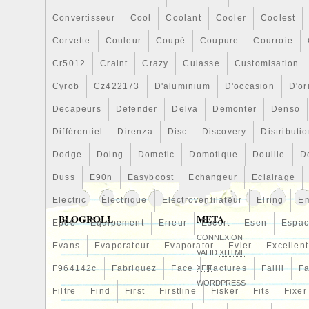
Europe, Japon, Australie.
Convertisseur
Cool
Coolant
Cooler
Coolest
Marque: CHRRACING
Corvette
Couleur
Coupé
Coupure
Courroie
EAN: Does not apply
Numéro de pièce fabricant: Non applic
Cr5012
Craint
Crazy
Culasse
Customisation
Cyrob
Cz422173
D'aluminium
D'occasion
D'or
Decapeurs
Defender
Delva
Demonter
Denso
Différentiel
Direnza
Disc
Discovery
Distributi
Dodge
Doing
Dometic
Domotique
Douille
D
Duss
E90n
Easyboost
Echangeur
Eclairage
Electric
Électrique
Electroventilateur
Elring
E
BLOGROLL
META
Ep08
Équipement
Erreur
Escort
Esen
Espa
CONNEXION
Evans
Evaporateur
Evaporator
Evier
Excellent
VALID
XHTML
F964142c
Fabriquez
Face
XFN
Factures
Failli
Fa
WORDPRESS
Filtre
Find
First
Firstline
Fisker
Fits
Fixer