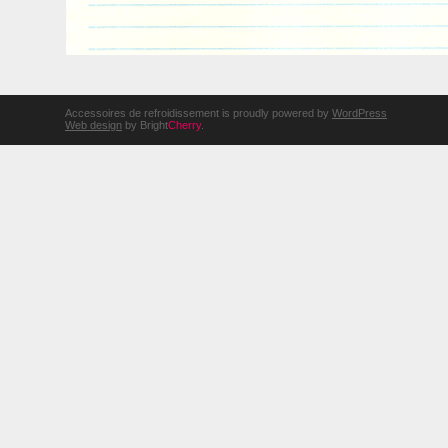
Accessoires de refroidissement is proudly powered by
WordPress
Web design
by Bright
Cherry
.