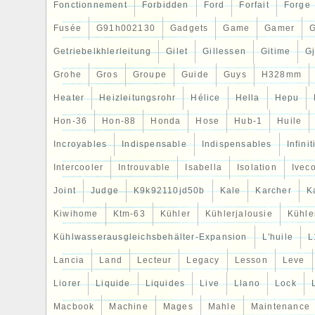
Fonctionnement
Forbidden
Ford
Forfait
Forge
Fusée
G91h002130
Gadgets
Game
Gamer
Getriebelkhlerleitung
Gilet
Gillessen
Gitime
G
Grohe
Gros
Groupe
Guide
Guys
H328mm
Heater
Heizleitungsrohr
Hélice
Hella
Hepu
Hon-36
Hon-88
Honda
Hose
Hub-1
Huile
Incroyables
Indispensable
Indispensables
Infinit
Intercooler
Introuvable
Isabella
Isolation
Ivec
Joint
Judge
K9k92110jd50b
Kale
Karcher
K
Kiwihome
Ktm-63
Kühler
Kühlerjalousie
Kühler
Kühlwasserausgleichsbehälter-Expansion
L'huile
L
Lancia
Land
Lecteur
Legacy
Lesson
Leve
Liorer
Liquide
Liquides
Live
Llano
Lock
Macbook
Machine
Mages
Mahle
Maintenance