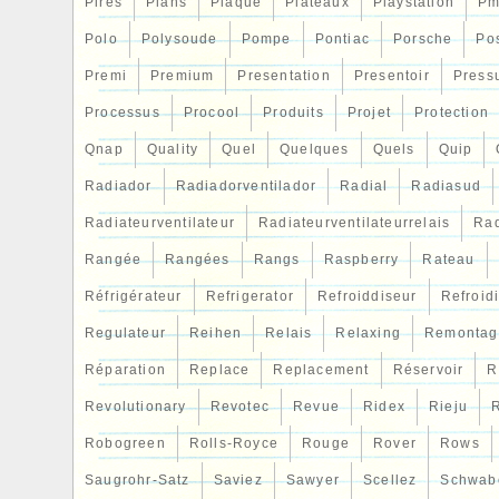
Pires
Plans
Plaque
Plateaux
Playstation
Pm
Polo
Polysoude
Pompe
Pontiac
Porsche
Po
Premi
Premium
Presentation
Presentoir
Press
Processus
Procool
Produits
Projet
Protection
Qnap
Quality
Quel
Quelques
Quels
Quip
Radiador
Radiadorventilador
Radial
Radiasud
Radiateurventilateur
Radiateurventilateurrelais
Rad
Rangée
Rangées
Rangs
Raspberry
Rateau
Réfrigérateur
Refrigerator
Refroiddiseur
Refroid
Regulateur
Reihen
Relais
Relaxing
Remontag
Réparation
Replace
Replacement
Réservoir
R
Revolutionary
Revotec
Revue
Ridex
Rieju
R
Robogreen
Rolls-Royce
Rouge
Rover
Rows
Saugrohr-Satz
Saviez
Sawyer
Scellez
Schwab