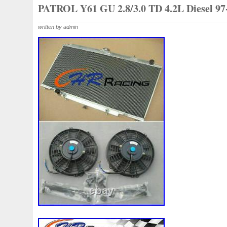
1k0121207j
1k0121207t
1k0121251cm
1k01212
PATROL Y61 GU 2.8/3.0 TD 4.2L Diesel 97
1k0298403a
1k0955453s
1k0959455ap
1k09594
written by admin
1s1816103
2-Rangée
2-Rangées
2-Row
2003
210103417r
21060g2401
21060t5670
21060vc2
214100052r
214104822r
214104eb0b
214104ed
214108535r
214108706r
214109798r
21410eb3
214812415r
214814342r
214814ea0a
21481546
214818h83a
214819674r
21481bm410
21481jd0
215592894r
220928kh13a0000038
220v
252kw
253102b970
253102y001
253103e710
253103k
253801w910
253802h600
253802y000
253803z
253860l250
253862c000
256902u000
272105fw
2gm955448c
2m413m4y07
2q0121203k
2q0121
3-Rows
30si
318i
320i
325i
357820795j