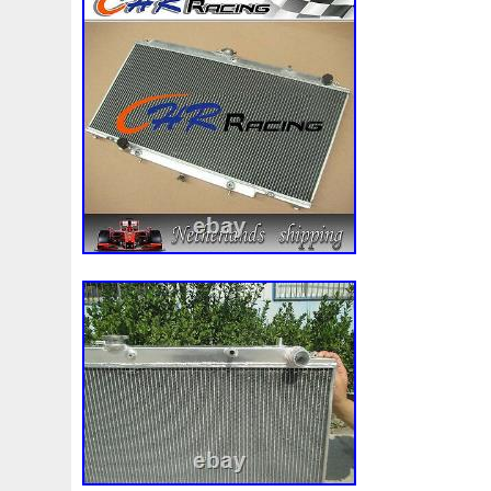
3c0145805am
3e506202
3rangée
3rangées
3
45119ag010
45121fj000
45mm
47mm
4b0121
4m1820023a
4row
50mm
52079555ab
520d
55mm
56mm
57mm
5d11348
5q0121203g
5
5q0121251gb
5q0121251gq
5q0121251gr
5q012
5wa121251j
5yy0593
6-Radiateur
62mm
6307
68249185ab
68mm
6c118c607ad
6g918c607m
6r0121207a
6r0121217a
6r0145805h
6r0959455
7e0121207b
7h0121253k
7l0121203b
7l012120
7l0121253a
7l0959455g
7l0965561k
7l6121253
868718n
87050f4020
874615p
877968x
8783
8d9200000
8e0121205ab
8e0121251
8e012125
8k0121251h
8k0121251r
8milelake
8mk376718
8v618005be
8v618c607eb
90-03
90157b
901