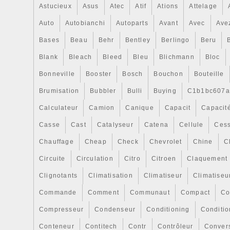
météo/localisation sur la requêtes/mauva
Astucieux
Asus
Atec
Atif
Ations
Attelage
Pendant le processus de retour, vous ser
donner l’heure dépêche pas de délai de li
Auto
Autobianchi
Autoparts
Avant
Avec
Ave
dans le monde. Pour les prix d’expédition s
Bases
Beau
Behr
Bentley
Berlingo
Beru
cliquer sur le Affranchissement et paiem
Blank
Bleach
Bleed
Bleu
Blichmann
Bloc
PLAÎT NOTER ARTICLE ET L’AFFRANC
prix comprennent la TVA. (Articles ne pe
Bonneville
Booster
Bosch
Bouchon
Bouteille
affichés sans TVA). PRIX DE POSTE
Brumisation
Bubbler
Bulli
Buying
C1b1bc607a
AUSSI CONDITIONNEMENT / MATÉRIA
Calculateur
Camion
Canique
Capacit
Capacit
FRAIS affranchissement, service de collec
Nous sommes heureux de faire de notre
Casse
Cast
Catalyseur
Catena
Cellule
Cess
répondre à questions sensées, véritable
Chauffage
Cheap
Check
Chevrolet
Chine
C
de bureau normales (Lun-ven 9-5), cepend
note nous ne pas avoir une connaissance 
Circuite
Circulation
Citro
Citroen
Claquement
marques & modèles ou ont une expérienc
Clignotants
Climatisation
Climatiseur
Climatiseu
linstallation/utilisation de tous nos produi
Commande
Comment
Communaut
Compact
Co
uniquement les modèles indiqués si les p
modèles sa en notre faveur de le dire! N
Compresseur
Condenseur
Conditioning
Conditi
pour tout un seul modèle. Modèles suggé
Conteneur
Contitech
Contr
Contrôleur
Conver