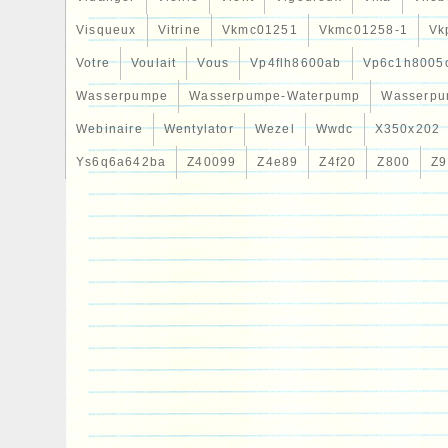
Visqueux
Vitrine
Vkmc01251
Vkmc01258-1
Vk
Votre
Voulait
Vous
Vp4flh8600ab
Vp6c1h8005
Wasserpumpe
Wasserpumpe-Waterpump
Wasserpu
Webinaire
Wentylator
Wezel
Wwdc
X350x202
Ys6q6a642ba
Z40099
Z4e89
Z4f20
Z800
Z9