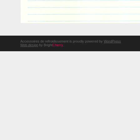
Accessoires de refroidissement is proudly powered by
WordPress
Web design
by Bright
Cherry
.