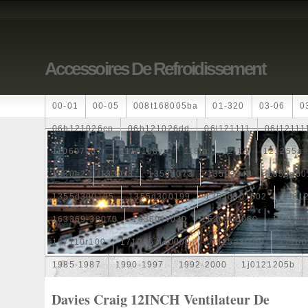
Accessoires De Refroidissement
00-01
00-05
008t168005ba
01-320
03-06
0
06h121026cp
06h121026dd
06l121111
06l12111
110607087r
1115108ve
118ia
12-14
121255a
1330e2
1330v3
1350a073
1350a348
1350a60
1355d300195
1355d300199
1355d301602
1481
163369-38070
16360yv030
163630g060
163630
167110r100
1712067j10000
17425a3f109
17700
1985-1987
1990-1997
1992-2000
1j0121205b
1k0121205
1k0121205ab
1k0121205af
1k01212
Davies Craig 12INCH Ventilateur De