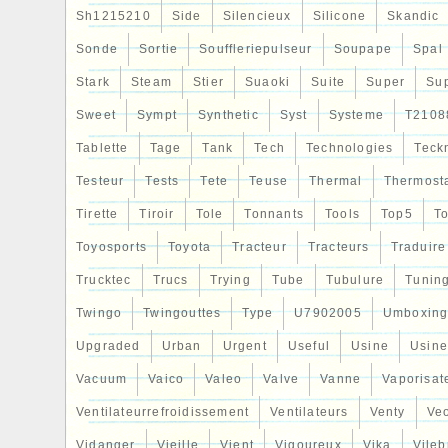
Pays de fabrication: Australie
Sh1215210
Side
Silencieux
Silicone
Skandic
EAN: 9311669000623
Sonde
Sortie
Souffleriepulseur
Soupape
Spal
Réf. pièce interchangeable: 0062
Stark
Steam
Stier
Suaoki
Suite
Super
Su
Numéro de Pièce Fabricant1: DCFK12
Marque: Davies Craig
Sweet
Sympt
Synthetic
Syst
Systeme
T2108
Numéro de Pièce Fabricant: DCSL 12
Tablette
Tage
Tank
Tech
Technologies
Teck
Auto Classique Pièce: Oui
Type: Ventilateur de moteur complet
Testeur
Tests
Tete
Teuse
Thermal
Thermost
Fabricant: MG
Tirette
Tiroir
Tole
Tonnants
Tools
Top5
To
Toyosports
Toyota
Tracteur
Tracteurs
Traduire
Trucktec
Trucs
Trying
Tube
Tubulure
Tunin
Twingo
Twingouttes
Type
U7902005
Umboxin
Upgraded
Urban
Urgent
Useful
Usine
Usine
Vacuum
Vaico
Valeo
Valve
Vanne
Vaporisat
Ventilateurrefroidissement
Ventilateurs
Venty
Veo
Vidanger
Vieille
Vient
Vigoureux
Vika
Vileb