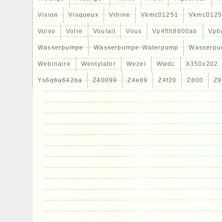
Vision
Visqueux
Vitrine
Vkmc01251
Vkmc0125
Volvo
Votre
Voulait
Vous
Vp4flh8600ab
Vp6
Wasserpumpe
Wasserpumpe-Waterpump
Wasserpu
Webinaire
Wentylator
Wezel
Wwdc
X350x202
Ys6q6a642ba
Z40099
Z4e89
Z4f20
Z800
Z9