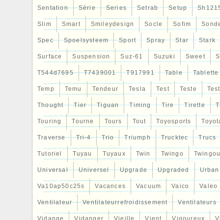
Sentation
Série
Series
Setrab
Setup
Sh121
Slim
Smart
Smileydesign
Socle
Sofim
Sond
Spec
Spoelsysteem
Sport
Spray
Star
Stark
Surface
Suspension
Suz-61
Suzuki
Sweet
S
T544d7695
T7439001
T917991
Table
Tablette
Temp
Temu
Tendeur
Tesla
Test
Teste
Tes
Thought
Tier
Tiguan
Timing
Tire
Tirette
T
Touring
Tourne
Tours
Tout
Toyosports
Toyot
Traverse
Tri-4
Trio
Triumph
Trucktec
Trucs
Tutoriel
Tuyau
Tuyaux
Twin
Twingo
Twingou
Universal
Universel
Upgrade
Upgraded
Urban
Va10ap50c25s
Vacances
Vacuum
Vaico
Valeo
Ventilateur
Ventilateurrefroidissement
Ventilateurs
Vidange
Vidanger
Vieille
Vient
Vigoureux
V