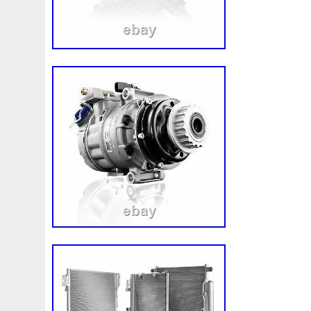
92120eb400
94-01
94942a2
97100j7100
9760
A0005002686
A00514600
A0995000004
A09950
A1635000155
A1635000293
A163500155
A1685
A1695002693
A1695050255
A1698203642
A202
A2035000293kz
A2035001193
A2045001203
A2
A2115001693
A2115002293
A2115003102
A213
A2479060100
A4155000293
A4539064300
A613
Accesoires
Accessoire
Accessoires
Accessories
Acrobate
Action
Adapté
Adg09116
Adm59860
Ah228t000aa
Airis
Airtec
Airtex
Aisin
Alfa
Alluminio
Alpha
Alukuehler
Alum
Aluminio
Amélioré
Amenagement
America
Americans
A
Antigel
Apachie
Appareil
Apple
Apr-1
Arbre