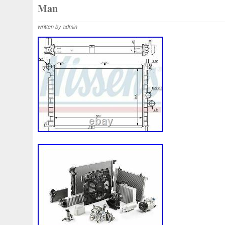
1k0121207j
1k0121207t
1k0121251cm
1k01212
Man
1k0298403a
1k0955453s
1k0959455ap
1k09594
written by admin
1s1816103
2-Rangée
2-Rangées
2-Row
2003
210103417r
21060g2401
21060t5670
21060vc2
214100052r
214104822r
214104eb0b
214104ed
214108535r
214108706r
214109798r
21410eb3
214812415r
214814342r
214814ea0a
21481546
214818h83a
214819674r
21481bm410
21481jd0
215592894r
220928kh13a0000038
220v
252kw
253102b970
253102y001
253103e710
253103k
253801w910
253802h600
253802y000
253803z
253860l250
253862c000
256902u000
272105fw
2gm955448c
2m413m4y07
2q0121203k
2q0121
3-Rows
30si
318i
320i
325i
357820795j