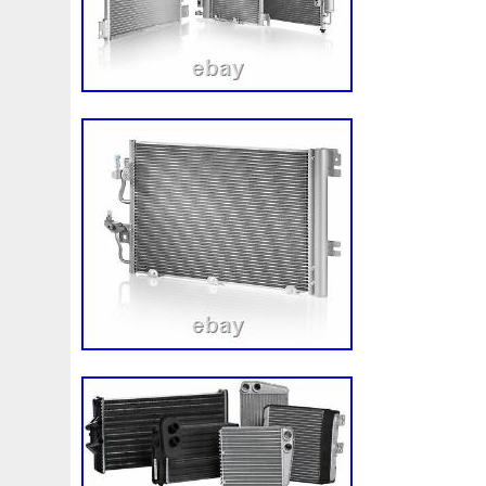
Assy
Aston
Astra
Astuce
Astuces
Astucieux
Audi
Ausgleichsbehälter-Expansion
Austin
Auto
B1765
Ballages
Banc
Barredoras
Bases
Be
Bipolaire
Bk218k218
Black
Blanc
Blank
Ble
Boite
Boiter
Boitier
Bolk
Bonnes
Bonneville
Bresser
Bride
Brouilleur
Bruit
Brumisation
B
Cache
Caddy
Cadre
Calandre
Calculateur
Capteur
Capuchon
Carence
Carter
Casse
C
Chambre
Change
Changement
Changer
Chauf
Chronique
Chrysler
Cinq
Circuit
Circuite
Ci
Clean
Cleaning
Client
Clignotant
Clignotants
Collecteur
Colliers
Combox
Comline
Comman
Complete
Composant
Composants
Compresseur
Connecteur
Conseils
Construire
Construis
Co