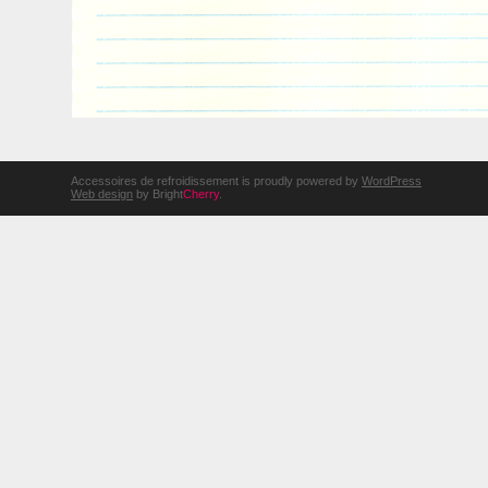
Accessoires de refroidissement is proudly powered by
WordPress
Web design
by Bright
Cherry
.