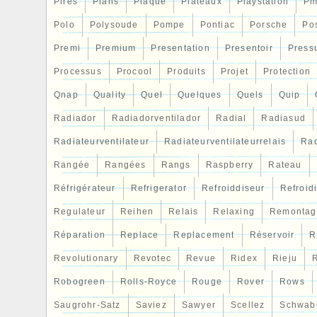
Pires
Plans
Plaque
Plateaux
Playstation
Pm
Transmission: Manuel
Polo
Polysoude
Pompe
Pontiac
Porsche
Po
Produit Classe Description: Radiateurs
Premi
Premium
Presentation
Presentoir
Press
Processus
Procool
Produits
Projet
Protection
Qnap
Quality
Quel
Quelques
Quels
Quip
Radiador
Radiadorventilador
Radial
Radiasud
Radiateurventilateur
Radiateurventilateurrelais
Rad
Rangée
Rangées
Rangs
Raspberry
Rateau
Réfrigérateur
Refrigerator
Refroiddiseur
Refroid
Regulateur
Reihen
Relais
Relaxing
Remontag
Réparation
Replace
Replacement
Réservoir
R
Revolutionary
Revotec
Revue
Ridex
Rieju
R
Robogreen
Rolls-Royce
Rouge
Rover
Rows
Saugrohr-Satz
Saviez
Sawyer
Scellez
Schwab