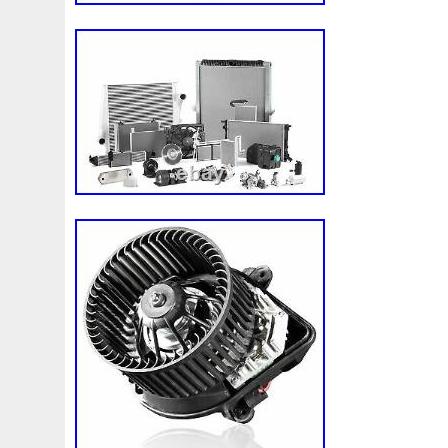
3c0145805am
3e506202
3rangée
3rangées
3
45119ag010
45121fj000
45mm
47mm
4b0121
4m1820023a
4row
50mm
52079555ab
520d
55mm
56mm
57mm
5d11348
5q0121203g
5
5q0121251gb
5q0121251gq
5q0121251gr
5q012
5yy0593
6-Radiateur
62mm
6307701e
64mm
6c118c607ad
6g918c607m
6g918c607p
6g918c6
6r0121217a
6r0145805h
6r0959455e
6r0965561
7h0121253k
7l0121203b
7l0121203g
7l0121203
7l0959455g
7l0965561k
7l6121253c
7m3121203
87050f4020
874615p
877968x
878380vg
8846
8d9200000
8e0121205ab
8e0121251
8e012125
8k0121251h
8k0121251r
8milelake
8mk376718
8v618005be
8v618c607eb
90-03
90157b
901