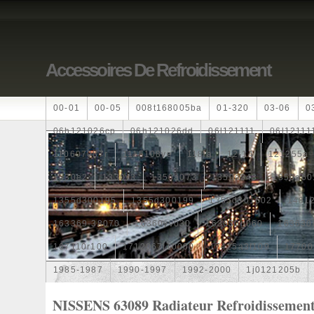
Accessoires De Refroidissement
00-01
00-05
008t168005ba
01-320
03-06
0
06h121026cp
06h121026dd
06l121111
06l12111
110607087r
1115108ve
118ia
12-14
121255a
1330e2
1330v3
1350a073
1350a348
1350a60
1355d300195
1355d300199
1355d301602
1481
163369-38070
16360yv030
163630g060
163630
167110r100
1712067j10000
17425a3f109
17700
1985-1987
1990-1997
1992-2000
1j0121205b
1k0121205
1k0121205ab
1k0121205af
1k01212
NISSENS 63089 Radiateur Refroidissemen