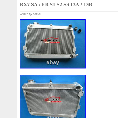
1k0121207j
1k0121207t
1k0121251cm
1k01212
RX7 SA / FB S1 S2 S3 12A / 13B
1k0298403a
1k0955453s
1k0959455ap
1k09594
written by admin
1s1816103
2-Rangée
2-Rangées
2-Row
2003
210103417r
21060g2401
21060t5670
21060vc2
214100052r
214104822r
214104eb0b
214104ed
214108535r
214108706r
214109798r
21410eb3
214812415r
214814342r
214814ea0a
21481546
214818h83a
214819674r
21481bm410
21481jd0
220928kh13a0000038
220v
252kw
25304d7520
253103e710
253103k750
25310a4050
25310n7
253802y000
253803z
25380a4500
25380a4510
256902u000
272105fw0a
289103103r
289106ua
2q0121203k
2q0121203m
2q0959455h
2q18160
325i
357820795j
35mm
36mm
3785l
38131