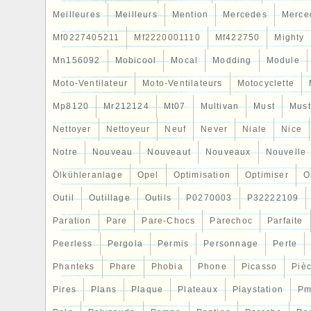
Meilleures
Meilleurs
Mention
Mercedes
Merce
Mf0227405211
Mf2220001110
Mf422750
Mighty
Mn156092
Mobicool
Mocal
Modding
Module
Moto-Ventilateur
Moto-Ventilateurs
Motocyclette
Mp8120
Mr212124
Mt07
Multivan
Must
Mus
Nettoyer
Nettoyeur
Neuf
Never
Niale
Nice
Notre
Nouveau
Nouveaut
Nouveaux
Nouvelle
Ölkühleranlage
Opel
Optimisation
Optimiser
O
Outil
Outillage
Outils
P0270003
P32222109
Paration
Pare
Pare-Chocs
Parechoc
Parfaite
Peerless
Pergola
Permis
Personnage
Perte
Phanteks
Phare
Phobia
Phone
Picasso
Piè
Pires
Plans
Plaque
Plateaux
Playstation
Pm