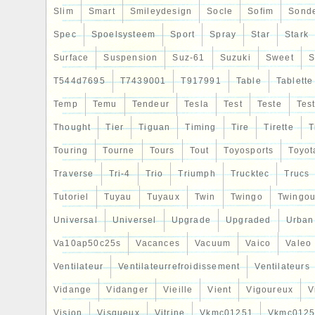
Slim
Smart
Smileydesign
Socle
Sofim
Sond
Spec
Spoelsysteem
Sport
Spray
Star
Stark
Surface
Suspension
Suz-61
Suzuki
Sweet
S
T544d7695
T7439001
T917991
Table
Tablette
Temp
Temu
Tendeur
Tesla
Test
Teste
Tes
Thought
Tier
Tiguan
Timing
Tire
Tirette
T
Touring
Tourne
Tours
Tout
Toyosports
Toyot
Traverse
Tri-4
Trio
Triumph
Trucktec
Trucs
Tutoriel
Tuyau
Tuyaux
Twin
Twingo
Twingou
Universal
Universel
Upgrade
Upgraded
Urban
Va10ap50c25s
Vacances
Vacuum
Vaico
Valeo
Ventilateur
Ventilateurrefroidissement
Ventilateurs
Vidange
Vidanger
Vieille
Vient
Vigoureux
V
Vision
Visqueux
Vitrine
Vkmc01251
Vkmc0125