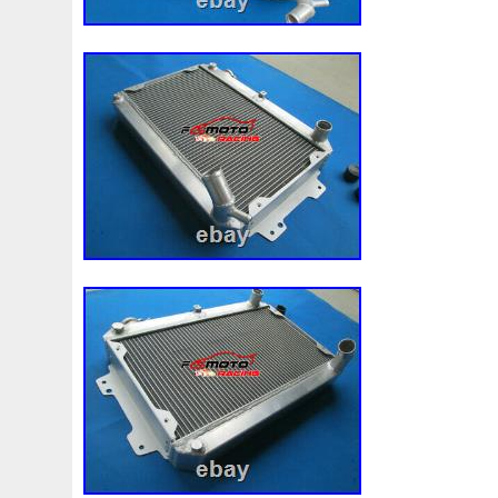
3rangées
3row
4-Rangée
40mm
422134-1041
4b0121251k
4c0121251aa
4h0121003f
4h01216
520d
520i
52mm
530d
530i
545i
550380
5q0121205
5q0121205s
5q0121251
5q0121251
5row
5wa121203g
5wa121205b
5wa121251j
5
68087367ab
68139779ac
68249185ab
68mm
6k0121207
6pcs
6q012q253r
6r0121207a
6r0
73310fj003
745i
76mm
7e0121207b
7h01212
7l0121207d
7l0121207e
7l0121253a
7l0959455
8-Radiateur
820003729b
868718n
87050f4020
8d0121251at
8d0121251bh
8d9200000
8e01212
8ew351040401
8k0121003m
8k0121003p
8k012
8n0422885a
8t1820951e
8v4805588a
8v618005
921005115r
921005824r
92100jx51a
92120eb40