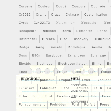
producto después de borrar el pago. Si t
Corvette
Couleur
Coupé
Coupure
Courroie
dudas sobre los productos, pls en contac
antes de usted oferta. Comprador de pa
Cr5012
Craint
Crazy
Culasse
Customisation
enviamos de Países Bajos (cuando la ubi
Cyrob
Cz422173
D'aluminium
D'occasion
D'or
bajos). Para otro país comprador y nos n
Decapeurs
le enviamos el artículo de nuestro almac
Defender
Delva
Demonter
Denso
EMS. No envío los fines de semana y fe
Différentiel
Direnza
Disc
Discovery
Distributi
desconfianza área necesidades 3-10 días
Dodge
Doing
Dometic
Domotique
Douille
D
garantía contra defecto de fabricación. To
no hay reembolso, excluir defectuoso. Si
Duss
E90n
Easyboost
Echangeur
Eclairage
compra mal, el comprador debe tener el 
Electric
Électrique
Electroventilateur
Elring
E
carga y transacción. Somos fabricante/p
Ep08
Équipement
Erreur
Escort
Esen
Espa
del sistema enfriamiento autos y accesor
BLOGROLL
META
productos de alta calidad con precio más
Evans
Evaporateur
Evaporator
Evier
Excellent
tienda, orden a granel, mayoristas son b
CONNEXION
F964142c
Fabriquez
Face
Factures
Failli
Fa
aceptamos artículos hechos por encargo.
VALID
XHTML
Filtre
libre de entrarnos en contacto con si ust
Find
First
Firstline
XFN
Fisker
Fits
Fixer
WORDPRESS
preguntas sobre nuestros productos. Por
Fonctionnement
Forbidden
Ford
Forfait
Forge
intentamos nuestro mejor para hacer fun