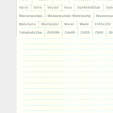
Volvo
Votre
Voulait
Vous
Vp4flh8600ab
Vp6
Wasserpumpe
Wasserpumpe-Waterpump
Wasserpu
Webinaire
Wentylator
Wezel
Wwdc
X350x202
Ys6q6a642ba
Z40099
Z4e89
Z4f20
Z800
Z9