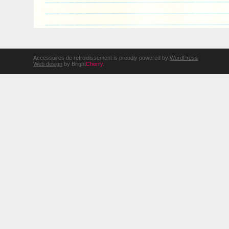
Accessoires de refroidissement is proudly powered by
WordPress
Web design
by Bright
Cherry
.