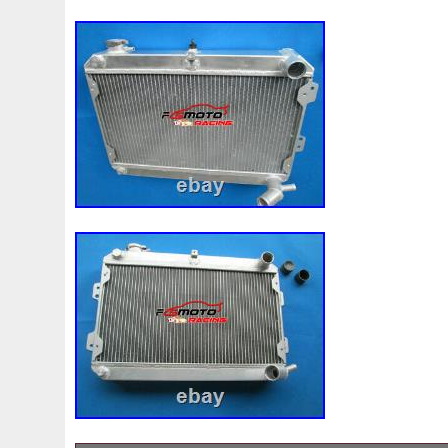
98-05
98-07
98610b9600
99-05
A0005002686
A1155010401
A1605000754
A1635000155
A163
A1695001893
A1695002093
A1695002693
A169
A2035000054
A2035000193kz
A2035000293kz
A2115000693
A2115001693
A2115002293
A211
A2465001303
A2479060100
A4155000293
A453
A9400004
Accesoires
Accessoire
Accessoires
Ackoja
Acrobate
Action
Adapté
Adg09116
A
Africa
Ah228t000aa
Airis
Airtec
Airtex
Aisin
Alluminio
Alpha
Alukuehler
Alum
Aluminio
Amélioré
Amenagement
America
Americans
A
Antigel
Apachie
Appareil
Apple
Apr-1
Arbre
Assy
Aston
Astra
Astuce
Astuces
Astucieux