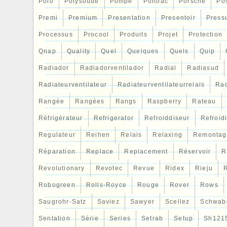
Polo
Polysoude
Pompe
Pontiac
Porsche
Po
Premi
Premium
Presentation
Presentoir
Press
Processus
Procool
Produits
Projet
Protection
Qnap
Quality
Quel
Quelques
Quels
Quip
Radiador
Radiadorventilador
Radial
Radiasud
Radiateurventilateur
Radiateurventilateurrelais
Rad
Rangée
Rangées
Rangs
Raspberry
Rateau
Réfrigérateur
Refrigerator
Refroiddiseur
Refroid
Regulateur
Reihen
Relais
Relaxing
Remontag
Réparation
Replace
Replacement
Réservoir
R
Revolutionary
Revotec
Revue
Ridex
Rieju
R
Robogreen
Rolls-Royce
Rouge
Rover
Rows
Saugrohr-Satz
Saviez
Sawyer
Scellez
Schwab
Sentation
Série
Series
Setrab
Setup
Sh121