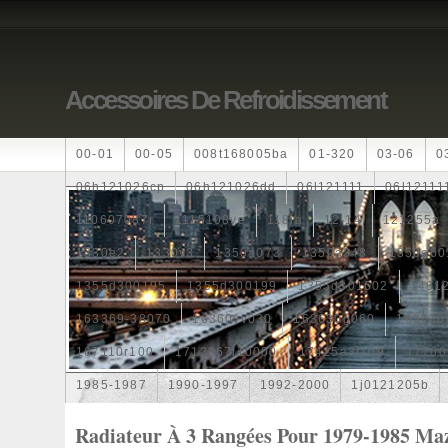
Accessoires De Refroidissement
00-01
00-05
008t168005ba
01-320
03-06
0
06h121026cp
06h121026dd
06l121111
06l12111
110607087r
1115108ve
118ia
12-14
121255a
1330e2
1330v3
1350a073
1350a348
1350a60
1355d300195
1355d300199
1355d301602
1481
163369-38070
16360yv030
163630g060
163630
167110r100
1712067j10000
17425a3f109
17700
1985-1987
1990-1997
1992-2000
1j0121205b
1k0121205
1k0121205ab
1k0121205af
1k01212
Radiateur À 3 Rangées Pour 1979-1985 Ma