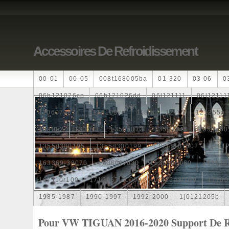
Accessoires De Refroidissement
00-01
00-05
008t168005ba
01-320
03-06
0
06h121026cp
06h121026dd
06l121111
06l12111
110607087r
1115108ve
118ia
12-14
121255a
1330e2
1330v3
1350a073
1350a348
1350a60
1355d300195
1355d300199
1355d301602
1481
163369-38070
16360yv030
163630g060
163630
167110r100
1712067j10000
17425a3f109
17700
1985-1987
1990-1997
1992-2000
1j0121205b
1k0121205
1k0121205ab
1k0121205af
1k01212
Pour VW TIGUAN 2016-2020 Support De R