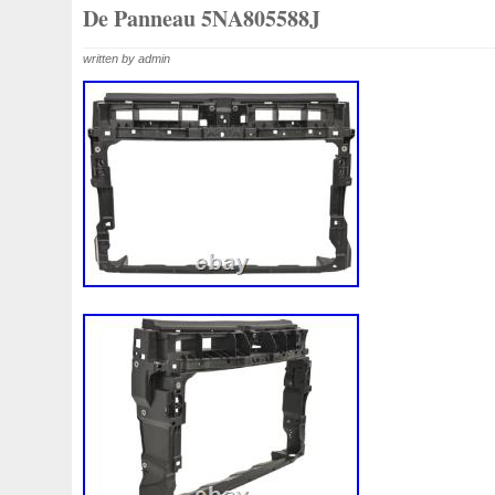
1k0121207j
1k0121207t
1k0121251cm
1k01212
De Panneau 5NA805588J
1k0298403a
1k0955453s
1k0959455ap
1k09594
written by admin
1s1816103
2-Rangée
2-Rangées
2-Row
2003
210103417r
21060g2401
21060t5670
21060vc2
214100052r
214104822r
214104eb0b
214104ed
214108535r
214108706r
214109798r
21410eb3
214812415r
214814342r
214814ea0a
21481546
214818h83a
214819674r
21481bm410
21481jd0
215592894r
220928kh13a0000038
220v
252kw
253102b970
253102y001
253103e710
253103k
253801w910
253802h600
253802y000
253803z
253860l250
253862c000
256902u000
272105fw
2gm955448c
2m413m4y07
2q0121203k
2q0121
3-Rows
30si
318i
320i
325i
357820795j