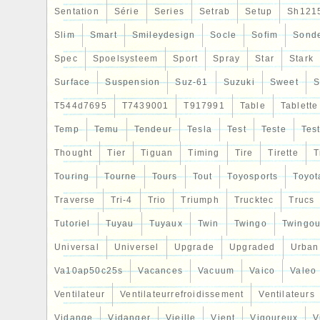
Sentation
Série
Series
Setrab
Setup
Sh121
Slim
Smart
Smileydesign
Socle
Sofim
Sond
Spec
Spoelsysteem
Sport
Spray
Star
Stark
Surface
Suspension
Suz-61
Suzuki
Sweet
S
T544d7695
T7439001
T917991
Table
Tablette
Temp
Temu
Tendeur
Tesla
Test
Teste
Tes
Thought
Tier
Tiguan
Timing
Tire
Tirette
T
Touring
Tourne
Tours
Tout
Toyosports
Toyot
Traverse
Tri-4
Trio
Triumph
Trucktec
Trucs
Tutoriel
Tuyau
Tuyaux
Twin
Twingo
Twingou
Universal
Universel
Upgrade
Upgraded
Urban
Va10ap50c25s
Vacances
Vacuum
Vaico
Valeo
Ventilateur
Ventilateurrefroidissement
Ventilateurs
Vidange
Vidanger
Vieille
Vient
Vigoureux
V