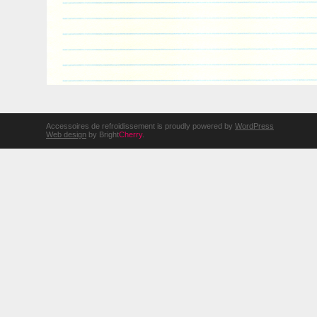
Accessoires de refroidissement is proudly powered by
WordPress
Web design
by Bright
Cherry
.