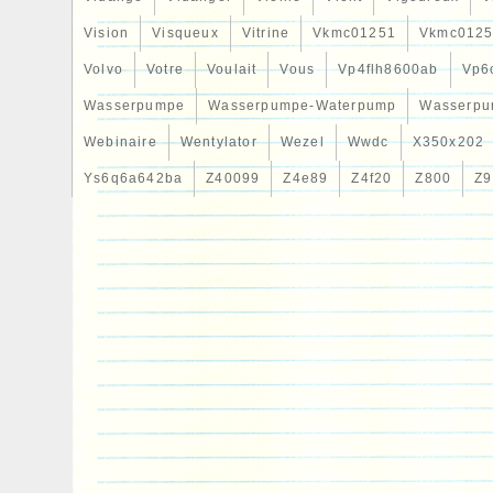
Vision
Visqueux
Vitrine
Vkmc01251
Vkmc0125
Volvo
Votre
Voulait
Vous
Vp4flh8600ab
Vp6
Wasserpumpe
Wasserpumpe-Waterpump
Wasserpu
Webinaire
Wentylator
Wezel
Wwdc
X350x202
Ys6q6a642ba
Z40099
Z4e89
Z4f20
Z800
Z9