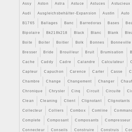
pas être effectués pour les produits en
Assy
Aston
Astra
Astuce
Astuces
Astucieux
l’installation. Nous offrons des retours gr
Audi
Ausgleichsbehälter-Expansion
Austin
Auto
de l’Union européenne, sauf dans les cas
B1765
Ballages
Banc
Barredoras
Bases
Be
acheté un article par erreur, a changé d’
pas parce que l’acheteur a choisi le mauva
Bipolaire
Bk218k218
Black
Blanc
Blank
Ble
erreur. Parfois, il peut y avoir plusieurs 
Boite
Boiter
Boitier
Bolk
Bonnes
Bonneville
pour votre véhicule. Les informations du 
Bresser
Bride
Brouilleur
Bruit
Brumisation
B
compatibilité des véhicules is fournies à tit
uniquement. Pour être sûr que cet article
Cache
Caddy
Cadre
Calandre
Calculateur
voiture, veuillez toujours vérifier votre nu
Capteur
Capuchon
Carence
Carter
Casse
C
attentivement notre champ de description
que vous allez commander la bonne pièce
Chambre
Change
Changement
Changer
Chauf
frais de retour coûteux. Veuillez vérifier l
Chronique
Chrysler
Cinq
Circuit
Circuite
Ci
recevoir l’article. Les clients doivent vérif
Clean
Cleaning
Client
Clignotant
Clignotants
de les accepter et de les signer. Si l’articl
DPD, l’acheteur a le droit de vérifier l’artic
Collecteur
Colliers
Combox
Comline
Comman
l’emballage en présence du coursier et s
Complete
Composant
Composants
Compresseur
va pas avec l’article à l’intérieur, l’acheteu
Connecteur
Conseils
Construire
Construis
Co
coursier et refuser de livrer ce colis. Mê