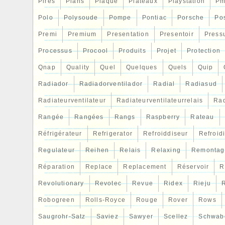
Pires
Plans
Plaque
Plateaux
Playstation
Pm
problème qui pourrait survenir. MERCI
Polo
Polysoude
Pompe
Pontiac
Porsche
Po
Premi
Premium
Presentation
Presentoir
Press
Processus
Procool
Produits
Projet
Protection
Qnap
Quality
Quel
Quelques
Quels
Quip
Radiador
Radiadorventilador
Radial
Radiasud
Radiateurventilateur
Radiateurventilateurrelais
Rad
Rangée
Rangées
Rangs
Raspberry
Rateau
Réfrigérateur
Refrigerator
Refroiddiseur
Refroid
Regulateur
Reihen
Relais
Relaxing
Remontag
Réparation
Replace
Replacement
Réservoir
R
Revolutionary
Revotec
Revue
Ridex
Rieju
R
Robogreen
Rolls-Royce
Rouge
Rover
Rows
Saugrohr-Satz
Saviez
Sawyer
Scellez
Schwab