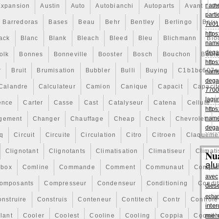
name
Expansion
Austin
Auto
Autobianchi
Autoparts
Avant
A
parti
Barredoras
Bases
Beau
Behr
Bentley
Berlingo
Beru
7e01
https
ack
Blanc
Blank
Bleach
Bleed
Bleu
Blichmann
Blo
name
dega
olk
Bonnes
Bonneville
Booster
Bosch
Bouchon
Boute
https
r
Bruit
Brumisation
Bubbler
Bulli
Buying
C1b1bc607a
name
dega
Calandre
Calculateur
Camion
Canique
Capacit
Capacit
7700
lagu
ence
Carter
Casse
Cast
Catalyseur
Catena
Cellule
https
name
gement
Changer
Chauffage
Cheap
Check
Chevrolet
dega
q
Circuit
Circuite
Circulation
Citro
Citroen
Claqueme
Clignotant
Clignotants
Climatisation
Climatiseur
Climati
Nu
al
box
Comline
Commande
Comment
Communaut
Compac
avec
omposants
Compresseur
Condenseur
Conditioning
Condi
dies
echa
nstruire
Construis
Conteneur
Contitech
Contr
Contrôle
inter
mer
lant
Cooler
Coolest
Cooline
Cooling
Coppia
Coquill