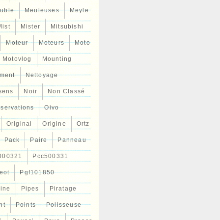
uble
Meuleuses
Meyle
Mist
Mister
Mitsubishi
Moteur
Moteurs
Moto
Motovlog
Mounting
ment
Nettoyage
sens
Noir
Non Classé
servations
Oivo
Original
Origine
Ortz
Pack
Paire
Panneau
000321
Pcc500331
eot
Pgf101850
Line
Pipes
Piratage
nt
Points
Polisseuse