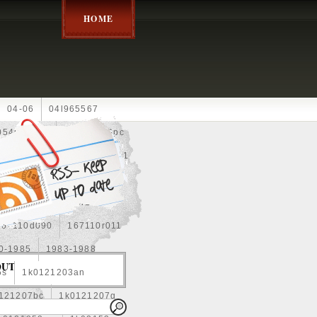
HOME
04-06
04l965567
05452900g
10an
10pc
0e010
13-2269
1330c1
8
1355d300185
15pcs
160400r160
167110d090
167110r011
0-1985
1983-1988
OUT
5s
1k0121203an
121207bc
1k0121207g