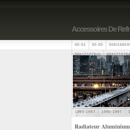
Accessoires De Ref
00-01
00-05
008t16800
06h121026cp
06h121026
110607087r
1115108ve
1330e2
1330v3
1350a0
1355d300195
1355d3001
163369-38070
16360yv03
167110r100
1712067j100
1985-1987
1990-1997
1k0121205
1k0121205ab
Radiateur Aluminium 