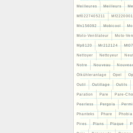
Meilleures
Meilleurs
Me
Mf0227405211
Mf2220001
Mn156092
Mobicool
Mo
Moto-Ventilateur
Moto-Ven
Mp8120
Mr212124
Mt0
Nettoyer
Nettoyeur
Neu
Notre
Nouveau
Nouvea
Ölkühleranlage
Opel
Op
Outil
Outillage
Outils
Paration
Pare
Pare-Ch
Peerless
Pergola
Permi
Phanteks
Phare
Phobia
Pires
Plans
Plaque
P