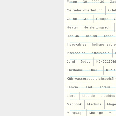
Fusée
G91h002130
Gad
Getriebelkhlerleitung
Gile
Grohe
Gros
Groupe
G
Heater
Heizleitungsrohr
Hon-36
Hon-88
Honda
Incroyables
Indispensable
Intercooler
Introuvable
Joint
Judge
K9k92110j
Kiwihome
Ktm-63
Kühle
Kühlwasserausgleichsbehält
Lancia
Land
Lecteur
Liorer
Liquide
Liquides
Macbook
Machine
Mag
Marquage
Marrage
Mas