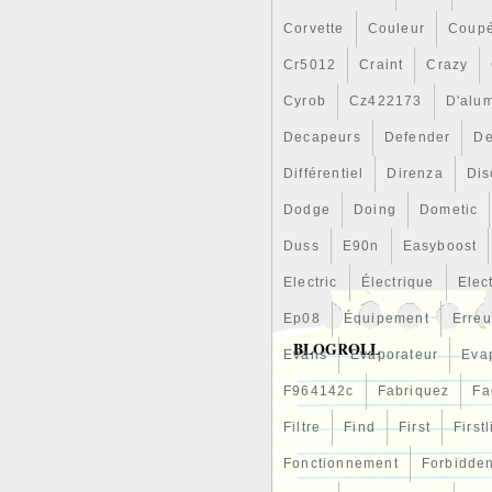
Corvette
Couleur
Coup
Cr5012
Craint
Crazy
Cyrob
Cz422173
D'alu
Decapeurs
Defender
De
Différentiel
Direnza
Dis
Dodge
Doing
Dometic
Duss
E90n
Easyboost
Electric
Électrique
Elec
Ep08
Équipement
Erreu
BLOGROLL
Evans
Evaporateur
Eva
F964142c
Fabriquez
Fa
Filtre
Find
First
First
Fonctionnement
Forbidde