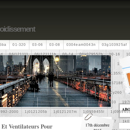
roidissement
5ba
01-320
03-06
03-08
0304eam0043n
03g103925af
dd
06l121111
06l121111h
08-14
08k079552b
10-16
1
118ia
12-14
121255a
1253c8
1253g4
1253k4
12601
73
1350a348
1350a601
1350a807
1350a898
1355a25
99
1355d301602
148120f301
15500-Rz0-G01
1557188b
0
163630g060
163630m060
164000d210
164000y260
00
17425a3f109
1770053k00
19-Row
19010pra003
197
AB
1992-2000
1j0121205b
1j0121207m
1j0959455l
1j095945
1k0121205af
1k0121205aj
1k0121205g
1k0121207
1k0
Et Ventilateurs Pour
17th décembre