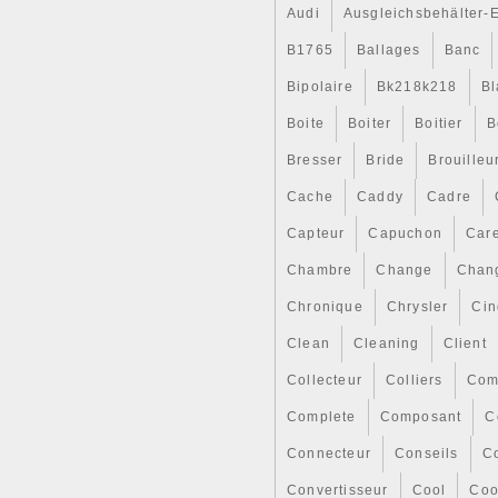
Audi
Ausgleichsbehälter-
B1765
Ballages
Banc
Bipolaire
Bk218k218
Bl
Boite
Boiter
Boitier
B
Bresser
Bride
Brouilleu
Cache
Caddy
Cadre
Capteur
Capuchon
Car
Chambre
Change
Chan
Chronique
Chrysler
Cin
Clean
Cleaning
Client
Collecteur
Colliers
Com
Complete
Composant
C
Connecteur
Conseils
Co
Convertisseur
Cool
Coo