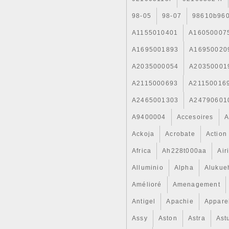
prendre contact avec nous pa
évaluation négative. L’item 
98-05
98-07
98610b96
2L TURBO » est en vente depu
« Véhicules\ pièces, accesso
A1155010401
A16050007
vendeur est « decl_concept » e
A1695001893
Europe.
A16950020
A2035000054
A20350001
A2115000693
A21150016
A2465001303
A24790601
A9400004
Accesoires
A
Ackoja
Acrobate
Action
Africa
Ah228t000aa
Air
Alluminio
Alpha
Alukue
Amélioré
Amenagement
Antigel
Apachie
Appare
Assy
Aston
Astra
Ast