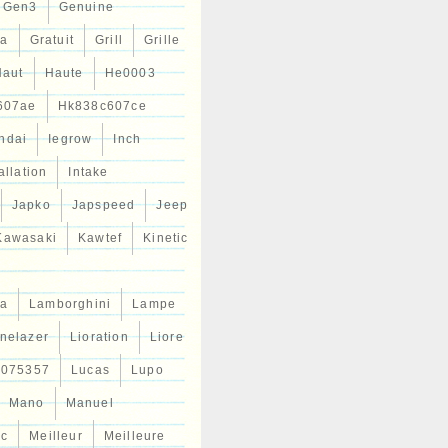
Gen3
Genuine
ta
Gratuit
Grill
Grille
Haut
Haute
He0003
607ae
Hk838c607ce
ndai
Iegrow
Inch
allation
Intake
Japko
Japspeed
Jeep
Kawasaki
Kawtef
Kinetic
a
Lamborghini
Lampe
inelazer
Lioration
Liore
r075357
Lucas
Lupo
Mano
Manuel
ic
Meilleur
Meilleure