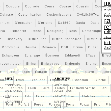
mo
é
Coupure
Courroie
Cours
Course
Coussin
Couvercl
origi
Culasse
Customisation
Customisations
Cv618c607va
Cv6
pors
ra
minium
D'occasion
D'origine
Da4569
Dacia
Dasis
Dav
re
lva
Demonter
Denso
Designing
Dess
Destockage
ref
De
silico
c
Discovery
Distribution
Distributionpompe
Distribuzione
tur
Domotique
Douille
Dovenco
Drill
Drivia
Ducati
Duc
volk
Echangeur
Eclairage
Écumeur
Eddaoudi
Effacer
Effec
troventilateur
Elring
Embrayage
Endormie
Engine
Ense
r
Escort
Esen
Espace
Essai
Essaie
Essaye
Essen
META
ARCHIVE
porator
Evier
Excellent
Expansion
Extension
Externe
CONNEXION
AOÛT 2026
ce
Factures
Failli
Faire
Faites
Fc1049874716t
Febi
VALID
XHTML
JUILLET 2026
line
XFN
Fisker
Fits
Fixer
Flamber
JUIN 2026
Flash
Fletcher
Flotte
WORDPRESS
MAI 2026
n
Ford
Forfait
Forge
Forseat
Forte
Forza
Frig
Fri
AVRIL 2026