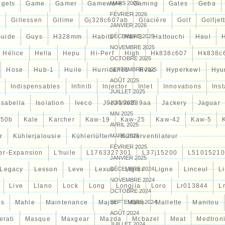
gets
Game
Gamer
Gameware
MARS 2026
Gaming
Gates
Geba
FÉVRIER 2026
t
Gillessen
Gitime
Gj328c607ab
Glacière
Golf
Golfjet
JANVIER 2026
uide
Guys
H328mm
Habits
DÉCEMBRE 2025
Har-3
Hattouchi
Haul
NOVEMBRE 2025
Hélice
Hella
Hepu
Hi-Perf
High
Hk838c607
Hk838c
OCTOBRE 2025
Hose
Hub-1
Huile
Hurricanes
SEPTEMBRE 2025
Hvac
Hyperkewl
Hyu
AOÛT 2025
Indispensables
Infiniti
Injector
Inlet
Innovations
Inst
JUILLET 2025
Isabella
Isolation
Iveco
J9c319e839aa
JUIN 2025
Jackery
Jaguar
MAI 2025
d50b
Kale
Karcher
Kaw-19
Kaw-25
Kaw-42
Kaw-5
AVRIL 2025
r
Kühlerjalousie
Kühlerlüfter
MARS 2025
Kühlerventilateur
FÉVRIER 2025
er-Expansion
L'huile
L1763327301
L37j15200
L51015210
JANVIER 2025
Legacy
Lesson
Leve
Lexus
DÉCEMBRE 2024
Ligier
Ligne
Linceul
L
NOVEMBRE 2024
Live
Llano
Lock
Long
Longjia
Loro
Lr013844
L
OCTOBRE 2024
es
Mahle
Maintenance
Major
SEPTEMBRE 2024
Make
Mallette
Manitou
AOÛT 2024
erati
Masque
Maxgear
Mazda
Mcbazel
Meat
Medtron
JUILLET 2024