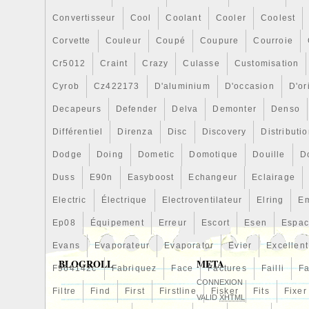
Convertisseur
Cool
Coolant
Cooler
Coolest
Corvette
Couleur
Coupé
Coupure
Courroie
Cr5012
Craint
Crazy
Culasse
Customisation
Cyrob
Cz422173
D'aluminium
D'occasion
D'or
Decapeurs
Defender
Delva
Demonter
Denso
Différentiel
Direnza
Disc
Discovery
Distributi
Dodge
Doing
Dometic
Domotique
Douille
D
Duss
E90n
Easyboost
Echangeur
Eclairage
Electric
Électrique
Electroventilateur
Elring
E
Ep08
Équipement
Erreur
Escort
Esen
Espa
Evans
Evaporateur
Evaporator
Evier
Excellent
BLOGROLL
META
F964142c
Fabriquez
Face
Factures
Failli
Fa
CONNEXION
Filtre
Find
First
Firstline
Fisker
Fits
Fixer
VALID
XHTML