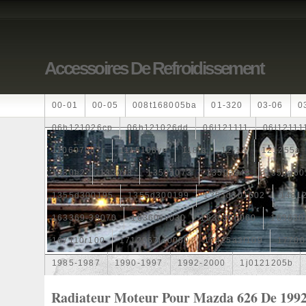
Accessoires De Refroidissement
00-01
00-05
008t168005ba
01-320
03-06
0
06h121026cp
06h121026dd
06l121111
06l12111
110607087r
1115108ve
118ia
12-14
121255a
1330e2
1330v3
1350a073
1350a348
1350a60
1355d300195
1355d300199
1355d301602
1481
163369-38070
16360yv030
163630g060
163630
167110r100
1712067j10000
17425a3f109
17700
1985-1987
1990-1997
1992-2000
1j0121205b
1k0121205
1k0121205ab
1k0121205af
1k01212
Radiateur Moteur Pour Mazda 626 De 1992