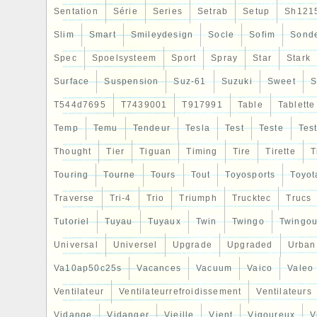
Sentation
Série
Series
Setrab
Setup
Sh121
Slim
Smart
Smileydesign
Socle
Sofim
Sond
Spec
Spoelsysteem
Sport
Spray
Star
Stark
Surface
Suspension
Suz-61
Suzuki
Sweet
S
T544d7695
T7439001
T917991
Table
Tablette
Temp
Temu
Tendeur
Tesla
Test
Teste
Tes
Thought
Tier
Tiguan
Timing
Tire
Tirette
T
Touring
Tourne
Tours
Tout
Toyosports
Toyot
Traverse
Tri-4
Trio
Triumph
Trucktec
Trucs
Tutoriel
Tuyau
Tuyaux
Twin
Twingo
Twingou
Universal
Universel
Upgrade
Upgraded
Urban
Va10ap50c25s
Vacances
Vacuum
Vaico
Valeo
Ventilateur
Ventilateurrefroidissement
Ventilateurs
Vidange
Vidanger
Vieille
Vient
Vigoureux
V