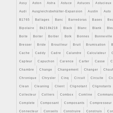
Assy
Aston
Astra
Astuce
Astuces
Astucieux
Audi
Ausgleichsbehälter-Expansion
Austin
Auto
B1765
Ballages
Banc
Barredoras
Bases
Be
Bipolaire
Bk218k218
Black
Blanc
Blank
Ble
Boite
Boiter
Boitier
Bolk
Bonnes
Bonneville
Bresser
Bride
Brouilleur
Bruit
Brumisation
B
Cache
Caddy
Cadre
Calandre
Calculateur
Capteur
Capuchon
Carence
Carter
Casse
C
Chambre
Change
Changement
Changer
Chauf
Chronique
Chrysler
Cinq
Circuit
Circuite
Ci
Clean
Cleaning
Client
Clignotant
Clignotants
Collecteur
Colliers
Combox
Comline
Comman
Complete
Composant
Composants
Compresseur
Connecteur
Conseils
Construire
Construis
Co