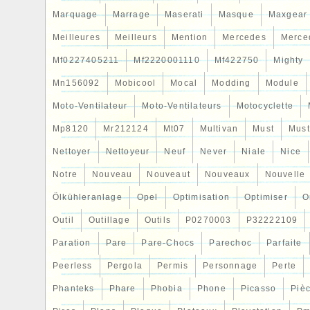
Marquage
Marrage
Maserati
Masque
Maxgear
Meilleures
Meilleurs
Mention
Mercedes
Merce
Mf0227405211
Mf2220001110
Mf422750
Mighty
Mn156092
Mobicool
Mocal
Modding
Module
Moto-Ventilateur
Moto-Ventilateurs
Motocyclette
Mp8120
Mr212124
Mt07
Multivan
Must
Mus
Nettoyer
Nettoyeur
Neuf
Never
Niale
Nice
Notre
Nouveau
Nouveaut
Nouveaux
Nouvelle
Ölkühleranlage
Opel
Optimisation
Optimiser
O
Outil
Outillage
Outils
P0270003
P32222109
Paration
Pare
Pare-Chocs
Parechoc
Parfaite
Peerless
Pergola
Permis
Personnage
Perte
Phanteks
Phare
Phobia
Phone
Picasso
Piè