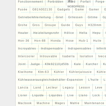
XFN
Fonctionnement
Forbidden
Ford
Forfait
Forge
WORDPRESS
Fusée
G91h002130
Gadgets
Game
Gamer
Getriebelkhlerleitung
Gilet
Gillessen
Gitime
G
Grohe
Gros
Groupe
Guide
Guys
H328mm
Heater
Heizleitungsrohr
Hélice
Hella
Hepu
Hon-36
Hon-88
Honda
Hose
Hub-1
Huile
Incroyables
Indispensable
Indispensables
Infinit
Intercooler
Introuvable
Isabella
Isolation
Ivec
Joint
Judge
K9k92110jd50b
Kale
Karcher
K
Kiwihome
Ktm-63
Kühler
Kühlerjalousie
Kühler
Kühlwasserausgleichsbehälter-Expansion
L'huile
L
Lancia
Land
Lecteur
Legacy
Lesson
Leve
Liorer
Liquide
Liquides
Live
Llano
Lock
Macbook
Machine
Mages
Mahle
Maintenance