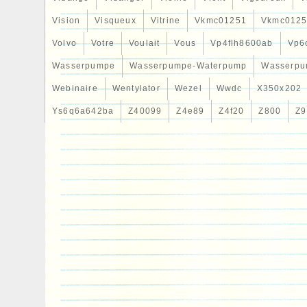
Vision
Visqueux
Vitrine
Vkmc01251
Vkmc0125
Volvo
Votre
Voulait
Vous
Vp4flh8600ab
Vp6
Wasserpumpe
Wasserpumpe-Waterpump
Wasserpu
Webinaire
Wentylator
Wezel
Wwdc
X350x202
Ys6q6a642ba
Z40099
Z4e89
Z4f20
Z800
Z9