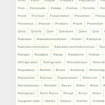
Pires
Plans
Plaque
Plateaux
Playstation
Pm
Polo
Polysoude
Pompe
Pontiac
Porsche
Po
Premi
Premium
Presentation
Presentoir
Press
Processus
Procool
Produits
Projet
Protection
Qnap
Quality
Quel
Quelques
Quels
Quip
Radiador
Radiadorventilador
Radial
Radiasud
Radiateurventilateur
Radiateurventilateurrelais
Rad
Rangée
Rangées
Rangs
Raspberry
Rateau
Réfrigérateur
Refrigerator
Refroiddiseur
Refroid
Regulateur
Reihen
Relais
Relaxing
Remontag
Réparation
Replace
Replacement
Réservoir
R
Revolutionary
Revotec
Revue
Ridex
Rieju
R
Robogreen
Rolls-Royce
Rouge
Rover
Rows
Saugrohr-Satz
Saviez
Sawyer
Scellez
Schwab