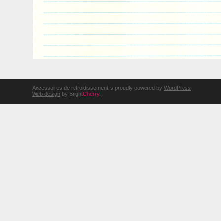
Accessoires de refroidissement is proudly powered by
WordPress
Web design
by Bright
Cherry
.