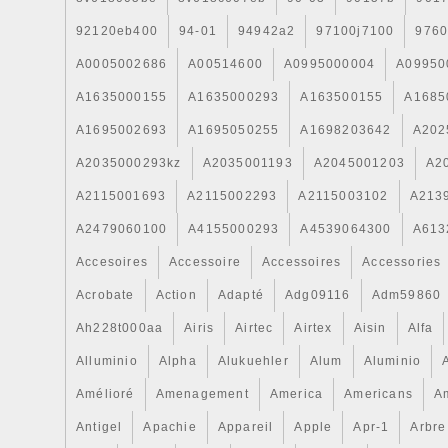
21 octobre 2016. Il est dans la catégorie 
accessoires\Auto\ pièces
92120eb400
94-01
94942a2
97100j7100
9760
détachées\Refroidissement\Radiateurs ».
A0005002686
A00514600
A0995000004
A09950
« carrossauto » et est localisé à/en Paris.
A1635000155
A1635000293
A163500155
A1685
être livré en France.
A1695002693
A1695050255
A1698203642
A202
A2035000293kz
A2035001193
A2045001203
A2
A2115001693
A2115002293
A2115003102
A213
A2479060100
A4155000293
A4539064300
A613
Accesoires
Accessoire
Accessoires
Accessories
Acrobate
Action
Adapté
Adg09116
Adm59860
Ah228t000aa
Airis
Airtec
Airtex
Aisin
Alfa
Alluminio
Alpha
Alukuehler
Alum
Aluminio
Amélioré
Amenagement
America
Americans
A
Antigel
Apachie
Appareil
Apple
Apr-1
Arbre