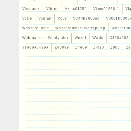
Visqueux
Vitrine
Vkmc01251
Vkmc01258-1
Vk
Votre
Voulait
Vous
Vp4flh8600ab
Vp6c1h8005
Wasserpumpe
Wasserpumpe-Waterpump
Wasserpu
Webinaire
Wentylator
Wezel
Wwdc
X350x202
Ys6q6a642ba
Z40099
Z4e89
Z4f20
Z800
Z9