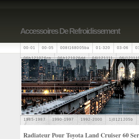
Accessoires De Refroidissement
00-01
00-05
008t168005ba
01-320
03-06
0
06h121026cp
06h121026dd
06l121111
06l12111
110607087r
1115108ve
118ia
12-14
121255a
1330e2
1330v3
1350a073
1350a348
1350a60
1355d300195
1355d300199
1355d301602
1481
163369-38070
16360yv030
163630g060
163630
167110r100
1712067j10000
17425a3f109
17700
1985-1987
1990-1997
1992-2000
1j0121205b
1k0121205
1k0121205ab
1k0121205af
1k01212
Radiateur Pour Toyota Land Cruiser 60 Se