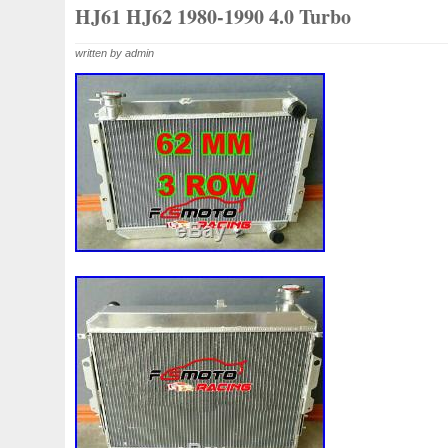
1k0121207j
1k0121207t
1k0121251cm
1k01212
HJ61 HJ62 1980-1990 4.0 Turbo
1k0298403a
1k0955453s
1k0959455ap
1k09594
written by admin
1s1816103
2-Rangée
2-Rangées
2-Row
2003
210103417r
21060g2401
21060t5670
21060vc2
214100052r
214104822r
214104eb0b
214104ed
214108535r
214108706r
214109798r
21410eb3
214812415r
214814342r
214814ea0a
21481546
214818h83a
214819674r
21481bm410
21481jd0
215592894r
220928kh13a0000038
220v
252kw
253102y001
253103e710
253103k750
25310a4
253802h600
253802y000
253803z
25380a4500
253862c000
256902u000
272105fw0a
28910310
2m413m4y07
2q0121203k
2q0121203m
2q0959
318i
320i
325i
357820795j
35mm
36mm