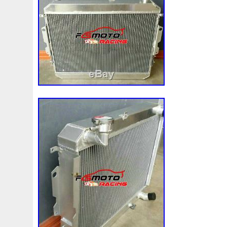
Ations
Attelage
Attention
Aucun
Audi
Ausgl
Avant
Avec
Avez
Avis
Aygo
B1765
Balla
Berlingo
Beru
Besoin
Best
Biggest
Bipolair
Blichmann
Bloc
Blue
Bmw-6
Bocal
Boite
Bouchon
Bouteille
Boyce
Brand
Bresser
Bri
C1b1bc607ae
C7nn8005h
Câble
Cache
Cadd
Capacit
Capacité
Capot
Capsule
Capteur
C
Catena
Cellule
Cessit
Chaîne
Chambre
Ch
Chevrolet
Chine
Chromax
Chronic
Chronique
Citroen
Claquement
Classe
Classique
Clean
Climatiseur
Climatiseurs
Clio
Coffret
Collecte
Communaut
Compact
Compatible
Complet
Co
Conditioning
Conditionné
Conduite
Connecteur
Contr
Contrôleur
Conversion
Convertisseur
C