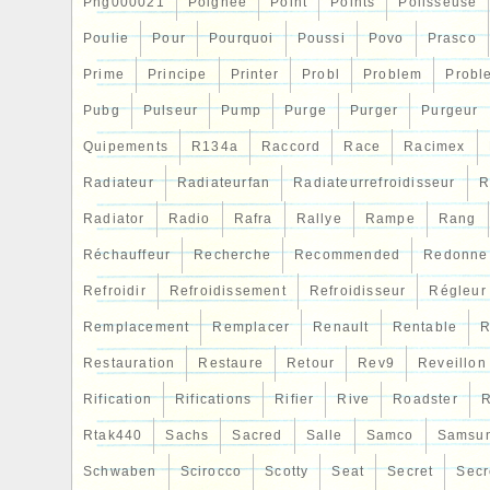
accessoires\Auto\ pièces
Png000021
Poignee
Point
Points
Polisseuse
détachées\Refroidissement\Radiateurs ».
Poulie
Pour
Pourquoi
Poussi
Povo
Prasco
« gpiautoparts-1″ et est localisé à/en Jen
Prime
Principe
Printer
Probl
Problem
Probl
être livré partout dans le monde.
Numéro de pièce fabricant: Ne sappli
Pubg
Pulseur
Pump
Purge
Purger
Purgeur
Marque: WORLEY
Quipements
R134a
Raccord
Race
Racimex
Radiateur
Radiateurfan
Radiateurrefroidisseur
R
Radiator
Radio
Rafra
Rallye
Rampe
Rang
Réchauffeur
Recherche
Recommended
Redonne
Refroidir
Refroidissement
Refroidisseur
Régleur
Remplacement
Remplacer
Renault
Rentable
R
Restauration
Restaure
Retour
Rev9
Reveillon
Rification
Rifications
Rifier
Rive
Roadster
R
Rtak440
Sachs
Sacred
Salle
Samco
Samsu
Schwaben
Scirocco
Scotty
Seat
Secret
Secr