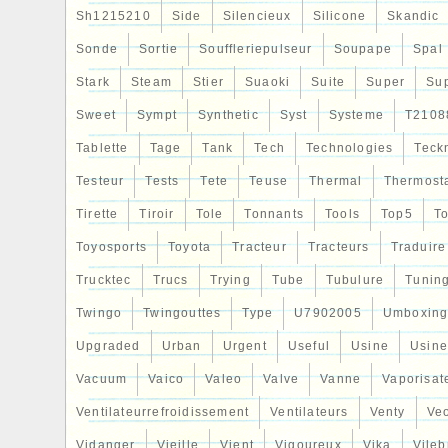
Sh1215210
Side
Silencieux
Silicone
Skandic
Sonde
Sortie
Souffleriepulseur
Soupape
Spal
Stark
Steam
Stier
Suaoki
Suite
Super
Su
Sweet
Sympt
Synthetic
Syst
Systeme
T2108
Tablette
Tage
Tank
Tech
Technologies
Teck
Testeur
Tests
Tete
Teuse
Thermal
Thermost
Tirette
Tiroir
Tole
Tonnants
Tools
Top5
To
Toyosports
Toyota
Tracteur
Tracteurs
Traduire
Trucktec
Trucs
Trying
Tube
Tubulure
Tunin
Twingo
Twingouttes
Type
U7902005
Umboxin
Upgraded
Urban
Urgent
Useful
Usine
Usine
Vacuum
Vaico
Valeo
Valve
Vanne
Vaporisat
Ventilateurrefroidissement
Ventilateurs
Venty
Veo
Vidanger
Vieille
Vient
Vigoureux
Vika
Vileb