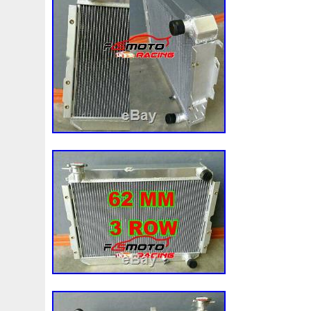
976063k780
97641h1601
98-05
98-07
98610
A0995001803
A1035000155
A1155010401
A160
A1685000193
A1695001803
A1695001893
A169
A2025000093
A2033504008
A2035000054
A203
A2049060212
A2115000593
A2115000693
A211
A2205050388
A2465000049
A2465001303
A247
A6281800310
A9015003600
A9400004
Accesoir
Accouplement
Achet
Achetez
Ackoja
Acrobate
Ae1680008671
Aeroline
Afficheur
Africa
Ah22
Aliments
Alliage
Allofiestaloc
Alloy
Alluminio
Alumunum
Amazing
Ameliorations
Amélioré
A
An10
Animation
Anti
Antifreeze
Antigel
Apa
Argent
Arriere
Arrivages
Aspirateur
Assy
As