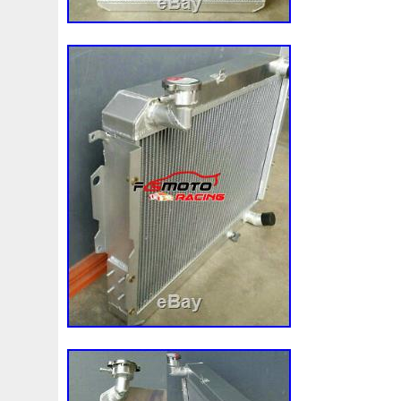
3rangée
3rangées
3row
4-Rangée
40mm
4
47mm
4b0121251k
4c0121251aa
4h0121003f
52079555ab
520d
520i
52mm
530d
530i
5q0121203g
5q0121205
5q0121205s
5q012125
5q0121251hs
5row
5wa121203g
5wa121205b
64mm
6527701e
68087367ab
68139779ac
68
6g918c607pe
6k0121207
6pcs
6q012q253r
6r
6r0965561a
70mm
73310fj003
745i
76mm
7l0121203h
7l0121203k
7l0121207d
7l0121207
7m3121203
7m3121253a
8-Radiateur
82000372
88460f4040
8c118c607bb
8d0121251at
8d01212
8e0959455g
8ew351040401
8k0121003m
8k012
8mk376753661
8n0422885a
8t1820951e
8v480
9017982a
92-98
921005115r
921005824r
921