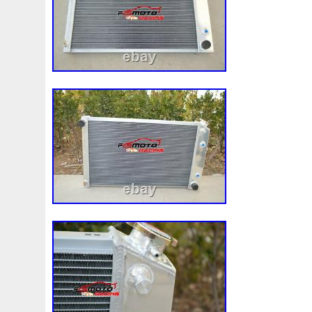
92120eb400
94-01
94942a2
97100j7100
9760
A0005002686
A00514600
A0995000004
A09950
A1635000155
A1635000293
A163500155
A1685
A1695002693
A1695050255
A1698203642
A202
A2035000293kz
A2035001193
A2045001203
A2
A2115001693
A2115002293
A2115003102
A213
A2479060100
A4155000293
A4539064300
A613
Accesoires
Accessoire
Accessoires
Accessories
Acrobate
Action
Adapté
Adg09116
Adm59860
Ah228t000aa
Airis
Airtec
Airtex
Aisin
Alfa
Alluminio
Alpha
Alukuehler
Alum
Aluminio
Amélioré
Amenagement
America
Americans
A
Antigel
Apachie
Appareil
Apple
Apr-1
Arbre