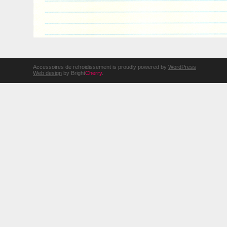
Accessoires de refroidissement is proudly powered by
WordPress
Web design
by Bright
Cherry
.