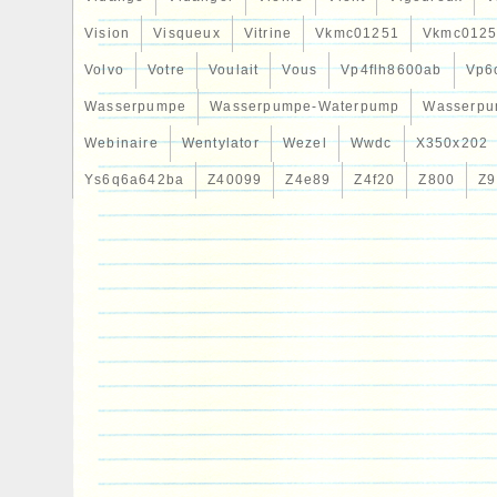
Vision
Visqueux
Vitrine
Vkmc01251
Vkmc0125
Volvo
Votre
Voulait
Vous
Vp4flh8600ab
Vp6
Wasserpumpe
Wasserpumpe-Waterpump
Wasserpu
Webinaire
Wentylator
Wezel
Wwdc
X350x202
Ys6q6a642ba
Z40099
Z4e89
Z4f20
Z800
Z9