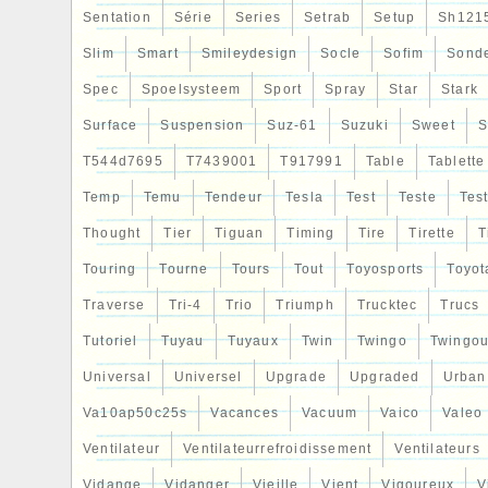
Sentation
Série
Series
Setrab
Setup
Sh121
Slim
Smart
Smileydesign
Socle
Sofim
Sond
Spec
Spoelsysteem
Sport
Spray
Star
Stark
Surface
Suspension
Suz-61
Suzuki
Sweet
S
T544d7695
T7439001
T917991
Table
Tablette
Temp
Temu
Tendeur
Tesla
Test
Teste
Tes
Thought
Tier
Tiguan
Timing
Tire
Tirette
T
Touring
Tourne
Tours
Tout
Toyosports
Toyot
Traverse
Tri-4
Trio
Triumph
Trucktec
Trucs
Tutoriel
Tuyau
Tuyaux
Twin
Twingo
Twingou
Universal
Universel
Upgrade
Upgraded
Urban
Va10ap50c25s
Vacances
Vacuum
Vaico
Valeo
Ventilateur
Ventilateurrefroidissement
Ventilateurs
Vidange
Vidanger
Vieille
Vient
Vigoureux
V