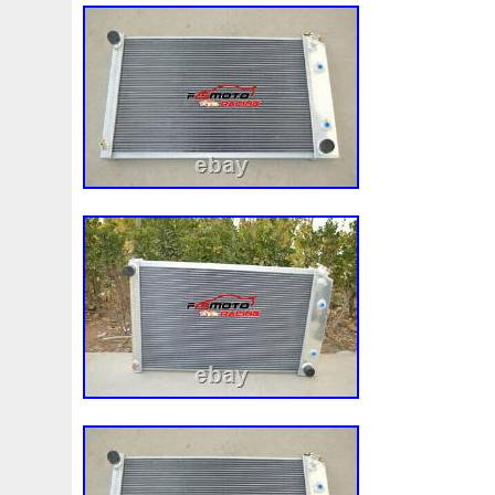
3c0145805am
3e506202
3rangée
3rangées
3
45119ag010
45121fj000
45mm
47mm
4b0121
4m1820023a
4row
50mm
52079555ab
520d
55mm
56mm
57mm
5d11348
5q0121203g
5
5q0121251gb
5q0121251gq
5q0121251gr
5q012
5yy0593
6-Radiateur
62mm
6307701e
64mm
6c118c607ad
6g918c607m
6g918c607p
6g918c6
6r0121217a
6r0145805h
6r0959455e
6r0965561
7h0121253k
7l0121203b
7l0121203g
7l0121203
7l0959455g
7l0965561k
7l6121253c
7m3121203
87050f4020
874615p
877968x
878380vg
8846
8d9200000
8e0121205ab
8e0121251
8e012125
8k0121251h
8k0121251r
8milelake
8mk376718
8v618005be
8v618c607eb
90-03
90157b
901