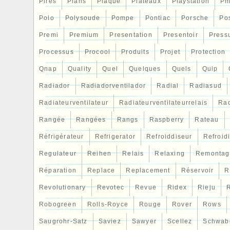
Pires
Plans
Plaque
Plateaux
Playstation
Pm
Polo
Polysoude
Pompe
Pontiac
Porsche
Po
Premi
Premium
Presentation
Presentoir
Press
Processus
Procool
Produits
Projet
Protection
Qnap
Quality
Quel
Quelques
Quels
Quip
Radiador
Radiadorventilador
Radial
Radiasud
Radiateurventilateur
Radiateurventilateurrelais
Rad
Rangée
Rangées
Rangs
Raspberry
Rateau
Réfrigérateur
Refrigerator
Refroiddiseur
Refroid
Regulateur
Reihen
Relais
Relaxing
Remontag
Réparation
Replace
Replacement
Réservoir
R
Revolutionary
Revotec
Revue
Ridex
Rieju
R
Robogreen
Rolls-Royce
Rouge
Rover
Rows
Saugrohr-Satz
Saviez
Sawyer
Scellez
Schwab