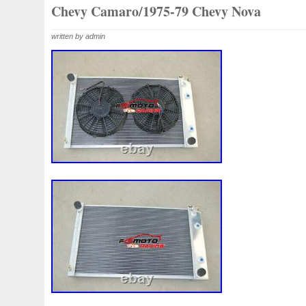
1k0121207j
1k0121207t
1k0121251cm
1k01212
Chevy Camaro/1975-79 Chevy Nova
1k0298403a
1k0955453s
1k0959455ap
1k09594
written by admin
1s1816103
2-Rangée
2-Rangées
2-Row
2003
210103417r
21060g2401
21060t5670
21060vc2
214100052r
214104822r
214104eb0b
214104ed
214108535r
214108706r
214109798r
21410eb3
214812415r
214814342r
214814ea0a
21481546
214818h83a
214819674r
21481bm410
21481jd0
215592894r
220928kh13a0000038
220v
252kw
253102b970
253102y001
253103e710
253103k
253801w910
253802h600
253802y000
253803z
253860l250
253862c000
256902u000
272105fw
2gm955448c
2m413m4y07
2q0121203k
2q0121
3-Rows
30si
318i
320i
325i
357820795j