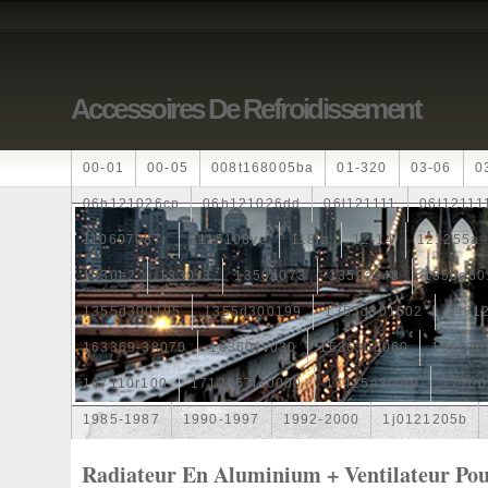
Accessoires De Refroidissement
00-01
00-05
008t168005ba
01-320
03-06
0
06h121026cp
06h121026dd
06l121111
06l12111
110607087r
1115108ve
118ia
12-14
121255a
1330e2
1330v3
1350a073
1350a348
1350a60
1355d300195
1355d300199
1355d301602
1481
163369-38070
16360yv030
163630g060
163630
167110r100
1712067j10000
17425a3f109
17700
1985-1987
1990-1997
1992-2000
1j0121205b
1k0121205
1k0121205ab
1k0121205af
1k01212
Radiateur En Aluminium + Ventilateur Pou