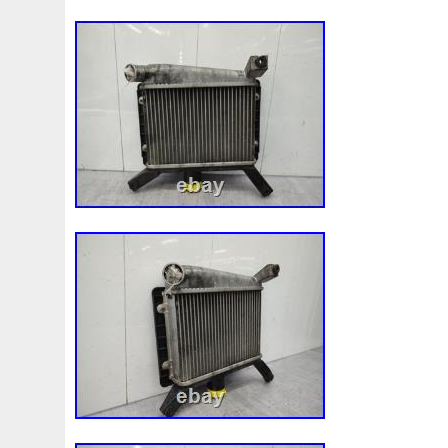
92120eb400
94-01
94942a2
97100j7100
9760
A0005002686
A00514600
A0995000004
A09950
A1635000155
A1635000293
A163500155
A1685
A1695002693
A1695050255
A1698203642
A202
A2035000293kz
A2035001193
A2045001203
A2
A2115001693
A2115002293
A2115003102
A213
A2479060100
A4155000293
A4539064300
A613
Accesoires
Accessoire
Accessoires
Accessories
Acrobate
Action
Adapté
Adg09116
Adm59860
Ah228t000aa
Airis
Airtec
Airtex
Aisin
Alfa
Alluminio
Alpha
Alukuehler
Alum
Aluminio
Amélioré
Amenagement
America
Americans
A
Antigel
Apachie
Appareil
Apple
Apr-1
Arbre