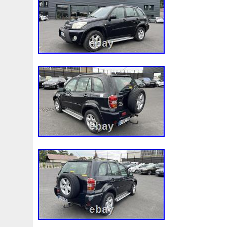
Fonctionnement
Forbidden
Ford
Forfait
Forge
Fusée
G91h002130
Gadgets
Game
Gamer
Getriebelkhlerleitung
Gilet
Gillessen
Gitime
G
Grohe
Gros
Groupe
Guide
Guys
H328mm
Heater
Heizleitungsrohr
Hélice
Hella
Hepu
Hon-36
Hon-88
Honda
Hose
Hub-1
Huile
Incroyables
Indispensable
Indispensables
Infinit
Intercooler
Introuvable
Isabella
Isolation
Ivec
Joint
Judge
K9k92110jd50b
Kale
Karcher
K
Kiwihome
Ktm-63
Kühler
Kühlerjalousie
Kühler
Kühlwasserausgleichsbehälter-Expansion
L'huile
L
Lancia
Land
Lecteur
Legacy
Lesson
Leve
Liorer
Liquide
Liquides
Live
Llano
Lock
Macbook
Machine
Mages
Mahle
Maintenance