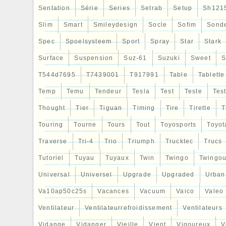
Sentation
Série
Series
Setrab
Setup
Sh121
Slim
Smart
Smileydesign
Socle
Sofim
Sond
Spec
Spoelsysteem
Sport
Spray
Star
Stark
Surface
Suspension
Suz-61
Suzuki
Sweet
S
T544d7695
T7439001
T917991
Table
Tablette
Temp
Temu
Tendeur
Tesla
Test
Teste
Tes
Thought
Tier
Tiguan
Timing
Tire
Tirette
T
Touring
Tourne
Tours
Tout
Toyosports
Toyot
Traverse
Tri-4
Trio
Triumph
Trucktec
Trucs
Tutoriel
Tuyau
Tuyaux
Twin
Twingo
Twingou
Universal
Universel
Upgrade
Upgraded
Urban
Va10ap50c25s
Vacances
Vacuum
Vaico
Valeo
Ventilateur
Ventilateurrefroidissement
Ventilateurs
Vidange
Vidanger
Vieille
Vient
Vigoureux
V