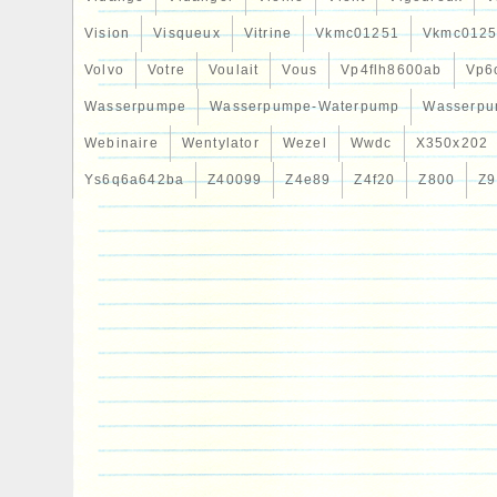
Vision
Visqueux
Vitrine
Vkmc01251
Vkmc0125
Volvo
Votre
Voulait
Vous
Vp4flh8600ab
Vp6
Wasserpumpe
Wasserpumpe-Waterpump
Wasserpu
Webinaire
Wentylator
Wezel
Wwdc
X350x202
Ys6q6a642ba
Z40099
Z4e89
Z4f20
Z800
Z9