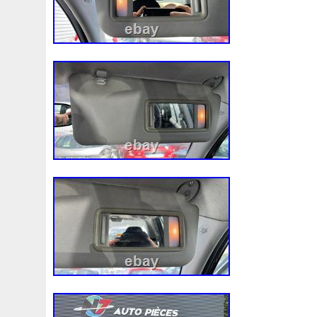
Convertisseur
Cool
Coolant
Cooler
Coolest
Corvette
Couleur
Coupé
Coupure
Courroie
Cr5012
Craint
Crazy
Culasse
Customisation
Cyrob
Cz422173
D'aluminium
D'occasion
D'or
Decapeurs
Defender
Delva
Demonter
Denso
Différentiel
Direnza
Disc
Discovery
Distributi
Dodge
Doing
Dometic
Domotique
Douille
D
Duss
E90n
Easyboost
Echangeur
Eclairage
Electric
Électrique
Electroventilateur
Elring
E
Ep08
Équipement
Erreur
Escort
Esen
Espa
Evans
Evaporateur
Evaporator
Evier
Excellent
F964142c
Fabriquez
Face
Factures
Failli
Fa
Filtre
Find
First
Firstline
Fisker
Fits
Fixer