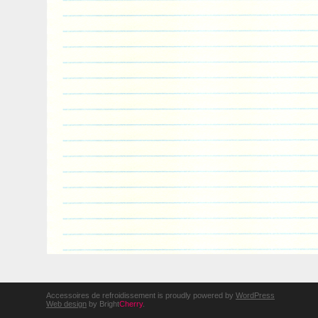
Accessoires de refroidissement is proudly powered by
WordPress
Web design
by Bright
Cherry
.