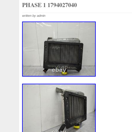
1k0121207j
1k0121207t
1k0121251cm
1k01212
PHASE 1 1794027040
1k0298403a
1k0955453s
1k0959455ap
1k09594
written by admin
1s1816103
2-Rangée
2-Rangées
2-Row
2003
210103417r
21060g2401
21060t5670
21060vc2
214100052r
214104822r
214104eb0b
214104ed
214108535r
214108706r
214109798r
21410eb3
214812415r
214814342r
214814ea0a
21481546
214818h83a
214819674r
21481bm410
21481jd0
215592894r
220928kh13a0000038
220v
252kw
253102b970
253102y001
253103e710
253103k
253801w910
253802h600
253802y000
253803z
253860l250
253862c000
256902u000
272105fw
2gm955448c
2m413m4y07
2q0121203k
2q0121
3-Rows
30si
318i
320i
325i
357820795j