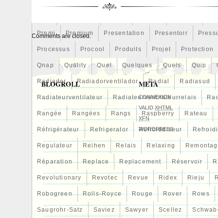
Pires
Plans
Plaque
Plateaux
Playstation
Pm
1CDFTV. RAV4 2 PHASE 1. Version final
Polo
Polysoude
Pompe
Pontiac
Porsche
Po
2 PHASE 1 2.0 D4D – 16V TURBO 4X4. 
circulation. Numéro de pièce fabricant. L
Premi
Premium
Presentation
Presentoir
Press
Comments are closed.
1-2 jours ouvrés (FR). Livraison express 
Processus
Procool
Produits
Projet
Protection
(CE).
Qnap
Quality
Quel
Quelques
Quels
Quip
Radiador
Radiadorventilador
Radial
Radiasud
BLOGROLL
META
Radiateurventilateur
Radiateurventilateurrelais
CONNEXION
Rad
VALID
XHTML
Rangée
Rangées
Rangs
Raspberry
Rateau
XFN
Réfrigérateur
Refrigerator
WORDPRESS
Refroiddiseur
Refroid
Regulateur
Reihen
Relais
Relaxing
Remontag
Réparation
Replace
Replacement
Réservoir
R
Revolutionary
Revotec
Revue
Ridex
Rieju
R
Robogreen
Rolls-Royce
Rouge
Rover
Rows
Saugrohr-Satz
Saviez
Sawyer
Scellez
Schwab