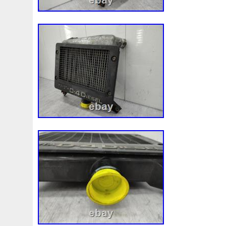
3c0145805am
3e506202
3rangée
3rangées
3
45119ag010
45121fj000
45mm
47mm
4b0121
4m1820023a
4row
50mm
52079555ab
520d
55mm
56mm
57mm
5d11348
5q0121203g
5
5q0121251gb
5q0121251gq
5q0121251gr
5q012
5yy0593
6-Radiateur
62mm
6307701e
64mm
6c118c607ad
6g918c607m
6g918c607p
6g918c6
6r0121217a
6r0145805h
6r0959455e
6r0965561
7h0121253k
7l0121203b
7l0121203g
7l0121203
7l0959455g
7l0965561k
7l6121253c
7m3121203
87050f4020
874615p
877968x
878380vg
8846
8d9200000
8e0121205ab
8e0121251
8e012125
8k0121251h
8k0121251r
8milelake
8mk376718
8v618005be
8v618c607eb
90-03
90157b
901