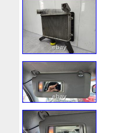
Assy
Aston
Astra
Astuce
Astuces
Astucieux
Audi
Ausgleichsbehälter-Expansion
Austin
Auto
B1765
Ballages
Banc
Barredoras
Bases
Be
Bipolaire
Bk218k218
Black
Blanc
Blank
Ble
Boite
Boiter
Boitier
Bolk
Bonnes
Bonneville
Bresser
Bride
Brouilleur
Bruit
Brumisation
B
Cache
Caddy
Cadre
Calandre
Calculateur
Capteur
Capuchon
Carence
Carter
Casse
C
Chambre
Change
Changement
Changer
Chauf
Chronique
Chrysler
Cinq
Circuit
Circuite
Ci
Clean
Cleaning
Client
Clignotant
Clignotants
Collecteur
Colliers
Combox
Comline
Comman
Complete
Composant
Composants
Compresseur
Connecteur
Conseils
Construire
Construis
Co