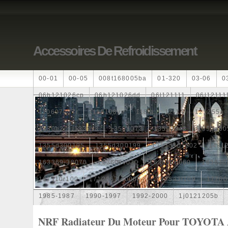
Accessoires De Refroidissement
00-01
00-05
008t168005ba
01-320
03-06
0
06h121026cp
06h121026dd
06l121111
06l12111
110607087r
1115108ve
118ia
12-14
121255a
1330e2
1330v3
1350a073
1350a348
1350a60
1355d300195
1355d300199
1355d301602
1481
163369-38070
16360yv030
163630g060
163630
167110r100
1712067j10000
17425a3f109
17700
1985-1987
1990-1997
1992-2000
1j0121205b
1k0121205
1k0121205ab
1k0121205af
1k01212
NRF Radiateur Du Moteur Pour TOYOTA