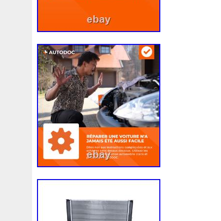
3c0145805am
3e506202
3rangée
3rangées
3
45119ag010
45121fj000
45mm
47mm
4b0121
4m1820023a
4row
50mm
52079555ab
520d
55mm
56mm
57mm
5d11348
5q0121203g
5
5q0121251gb
5q0121251gq
5q0121251gr
5q012
5yy0593
6-Radiateur
62mm
6307701e
64mm
6c118c607ad
6g918c607m
6g918c607p
6g918c6
6r0121217a
6r0145805h
6r0959455e
6r0965561
7h0121253k
7l0121203b
7l0121203g
7l0121203
7l0959455g
7l0965561k
7l6121253c
7m3121203
87050f4020
874615p
877968x
878380vg
8846
8d9200000
8e0121205ab
8e0121251
8e012125
8k0121251h
8k0121251r
8milelake
8mk376718
8v618005be
8v618c607eb
90-03
90157b
901