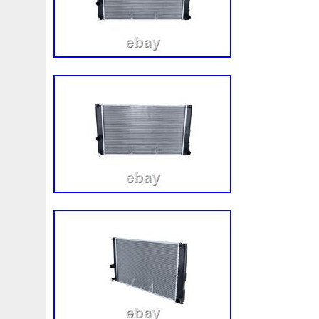
92120eb400
94-01
94942a2
97100j7100
9760
A0005002686
A00514600
A0995000004
A09950
A1635000155
A1635000293
A163500155
A1685
A1695002693
A1695050255
A1698203642
A202
A2035000293kz
A2035001193
A2045001203
A2
A2115001693
A2115002293
A2115003102
A213
A2479060100
A4155000293
A4539064300
A613
Accesoires
Accessoire
Accessoires
Accessories
Acrobate
Action
Adapté
Adg09116
Adm59860
Ah228t000aa
Airis
Airtec
Airtex
Aisin
Alfa
Alluminio
Alpha
Alukuehler
Alum
Aluminio
Amélioré
Amenagement
America
Americans
A
Antigel
Apachie
Appareil
Apple
Apr-1
Arbre