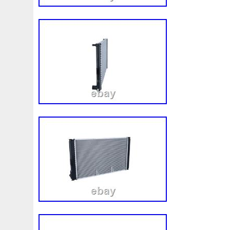
Assy
Aston
Astra
Astuce
Astuces
Astucieux
Audi
Ausgleichsbehälter-Expansion
Austin
Auto
B1765
Ballages
Banc
Barredoras
Bases
Be
Bipolaire
Bk218k218
Black
Blanc
Blank
Ble
Boite
Boiter
Boitier
Bolk
Bonnes
Bonneville
Bresser
Bride
Brouilleur
Bruit
Brumisation
B
Cache
Caddy
Cadre
Calandre
Calculateur
Capteur
Capuchon
Carence
Carter
Casse
C
Chambre
Change
Changement
Changer
Chauf
Chronique
Chrysler
Cinq
Circuit
Circuite
Ci
Clean
Cleaning
Client
Clignotant
Clignotants
Collecteur
Colliers
Combox
Comline
Comman
Complete
Composant
Composants
Compresseur
Connecteur
Conseils
Construire
Construis
Co