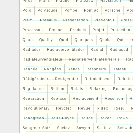
Pires
Plans
Plaque
Plateaux
Playstation
Pm
Polo
Polysoude
Pompe
Pontiac
Porsche
Po
Premi
Premium
Presentation
Presentoir
Press
Processus
Procool
Produits
Projet
Protection
Qnap
Quality
Quel
Quelques
Quels
Quip
Radiador
Radiadorventilador
Radial
Radiasud
Radiateurventilateur
Radiateurventilateurrelais
Rad
Rangée
Rangées
Rangs
Raspberry
Rateau
Réfrigérateur
Refrigerator
Refroiddiseur
Refroid
Regulateur
Reihen
Relais
Relaxing
Remontag
Réparation
Replace
Replacement
Réservoir
R
Revolutionary
Revotec
Revue
Ridex
Rieju
R
Robogreen
Rolls-Royce
Rouge
Rover
Rows
Saugrohr-Satz
Saviez
Sawyer
Scellez
Schwab