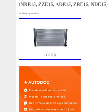
1k0121207j
1k0121207t
1k0121251cm
1k01212
(NRE15, ZZE15, ADE15, ZRE15, NDE15)
1k0298403a
1k0955453s
1k0959455ap
1k09594
written by admin
1s1816103
2-Rangée
2-Rangées
2-Row
2003
210103417r
21060g2401
21060t5670
21060vc2
214100052r
214104822r
214104eb0b
214104ed
214108535r
214108706r
214109798r
21410eb3
214812415r
214814342r
214814ea0a
21481546
214818h83a
214819674r
21481bm410
21481jd0
215592894r
220928kh13a0000038
220v
252kw
253102b970
253102y001
253103e710
253103k
253801w910
253802h600
253802y000
253803z
253860l250
253862c000
256902u000
272105fw
2gm955448c
2m413m4y07
2q0121203k
2q0121
3-Rows
30si
318i
320i
325i
357820795j