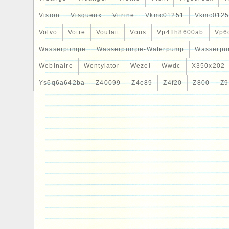
Vision
Visqueux
Vitrine
Vkmc01251
Vkmc0125
Volvo
Votre
Voulait
Vous
Vp4flh8600ab
Vp6
Wasserpumpe
Wasserpumpe-Waterpump
Wasserpu
Webinaire
Wentylator
Wezel
Wwdc
X350x202
Ys6q6a642ba
Z40099
Z4e89
Z4f20
Z800
Z9