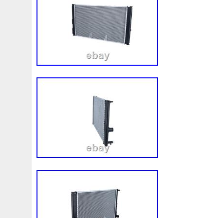
Convertisseur
Cool
Coolant
Cooler
Coolest
Corvette
Couleur
Coupé
Coupure
Courroie
Cr5012
Craint
Crazy
Culasse
Customisation
Cyrob
Cz422173
D'aluminium
D'occasion
D'or
Decapeurs
Defender
Delva
Demonter
Denso
Différentiel
Direnza
Disc
Discovery
Distributi
Dodge
Doing
Dometic
Domotique
Douille
D
Duss
E90n
Easyboost
Echangeur
Eclairage
Electric
Électrique
Electroventilateur
Elring
E
Ep08
Équipement
Erreur
Escort
Esen
Espa
Evans
Evaporateur
Evaporator
Evier
Excellent
F964142c
Fabriquez
Face
Factures
Failli
Fa
Filtre
Find
First
Firstline
Fisker
Fits
Fixer