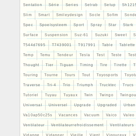
Sentation
Série
Series
Setrab
Setup
Sh121
Slim
Smart
Smileydesign
Socle
Sofim
Sond
Spec
Spoelsysteem
Sport
Spray
Star
Stark
Surface
Suspension
Suz-61
Suzuki
Sweet
S
T544d7695
T7439001
T917991
Table
Tablette
Temp
Temu
Tendeur
Tesla
Test
Teste
Tes
Thought
Tier
Tiguan
Timing
Tire
Tirette
T
Touring
Tourne
Tours
Tout
Toyosports
Toyot
Traverse
Tri-4
Trio
Triumph
Trucktec
Trucs
Tutoriel
Tuyau
Tuyaux
Twin
Twingo
Twingou
Universal
Universel
Upgrade
Upgraded
Urban
Va10ap50c25s
Vacances
Vacuum
Vaico
Valeo
Ventilateur
Ventilateurrefroidissement
Ventilateurs
Vidange
Vidanger
Vieille
Vient
Vigoureux
V